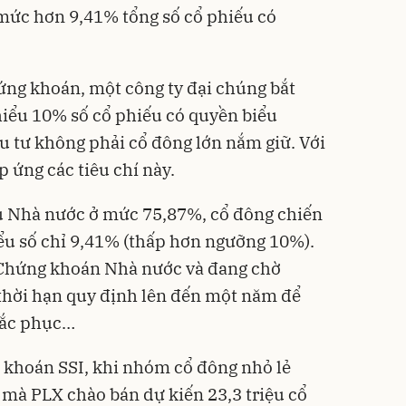
 mức hơn 9,41% tổng số cổ phiếu có
ứng khoán, một công ty đại chúng bắt
hiểu 10% số cổ phiếu có quyền biểu
ầu tư không phải cổ đông lớn nắm giữ. Với
p ứng các tiêu chí này.
hữu Nhà nước ở mức 75,87%, cổ đông chiến
ểu số chỉ 9,41% (thấp hơn ngưỡng 10%).
 Chứng khoán Nhà nước và đang chờ
thời hạn quy định lên đến một năm để
hắc phục…
 khoán SSI, khi nhóm cổ đông nhỏ lẻ
 mà PLX chào bán dự kiến 23,3 triệu cổ