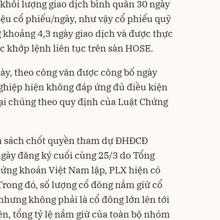
khối lượng giao dịch bình quân 30 ngày
iệu cổ phiếu/ngày, như vậy cổ phiếu quỹ
 khoảng 4,3 ngày giao dịch và được thực
 khớp lệnh liên tục trên sàn HOSE.
ày, theo công văn được công bố ngày
ghiệp hiện không đáp ứng đủ điều kiện
 đại chúng theo quy định của Luật Chứng
anh sách chốt quyền tham dự ĐHĐCĐ
gày đăng ký cuối cùng 25/3 do Tổng
hứng khoán Việt Nam lập, PLX hiện có
Trong đó, số lượng cổ đông nắm giữ cổ
nhưng không phải là cổ đông lớn lên tới
ên, tổng tỷ lệ nắm giữ của toàn bộ nhóm