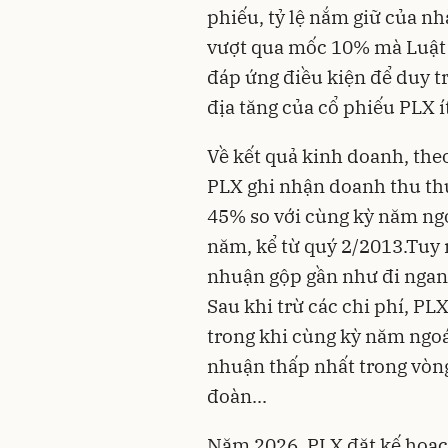
phiếu, tỷ lệ nắm giữ của n
vượt qua mốc 10% mà Luật 
đáp ứng điều kiện để duy tr
địa tăng của cổ phiếu PLX í
Về kết quả kinh doanh, the
PLX ghi nhận doanh thu thu
45% so với cùng kỳ năm ngo
năm, kể từ quý 2/2013.Tuy 
nhuận gộp gần như đi ngang
Sau khi trừ các chi phí, PL
trong khi cùng kỳ năm ngoái
nhuận thấp nhất trong vòng
đoàn...
Năm 2026, PLX đặt kế hoạc