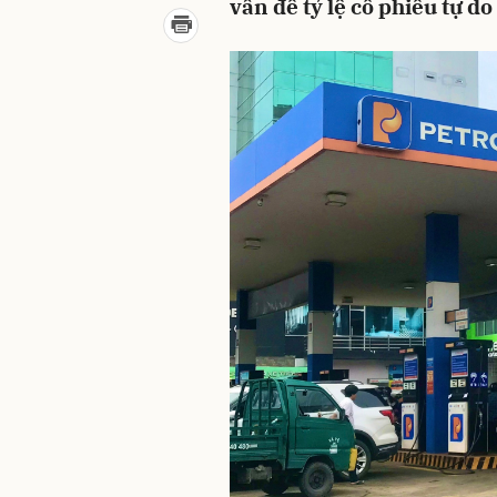
vấn đề tỷ lệ cổ phiếu tự d