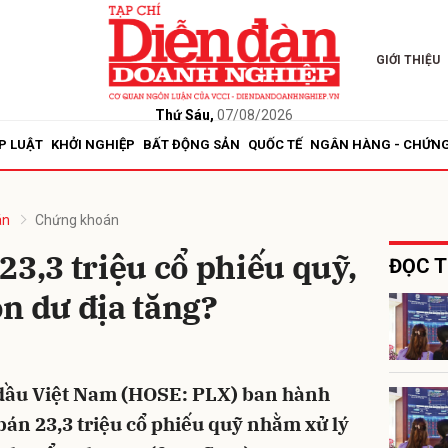
GIỚI THIỆU
bình luận
Thứ Sáu,
07/08/2026
P LUẬT
KHỞI NGHIỆP
BẤT ĐỘNG SẢN
QUỐC TẾ
NGÂN HÀNG - CHỨN
án
Chứng khoán
23,3 triệu cổ phiếu quỹ,
ĐỌC T
n dư địa tăng?
Hủy
G
dầu Việt Nam (HOSE: PLX) ban hành
bán 23,3 triệu cổ phiếu quỹ nhằm xử lý