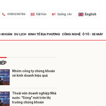
English
0985698786
Đặt báo
Quảng cáo
G KHOÁN
DU LỊCH
KINH TẾ ĐỊA PHƯƠNG
CÔNG NGHỆ
Ô TÔ - XE MÁY
IẾP
Nhóm công ty chứng khoán
sẽ kinh doanh hiệu quả
ửi
Thoái vốn doanh nghiệp Nhà
nước: "Sóng" mới trên thị
trường chứng khoán