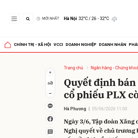
Hà Nội
32°C
/ 26 - 32°C
MỚI NHẤT
Gửi 
CHÍNH TRỊ - XÃ HỘI
VCCI
DOANH NGHIỆP
DOANH NHÂN
PHÁ
Trang chủ
Ngân hàng - Chứng kho
Quyết định bán 
cổ phiếu PLX cò
Hà Phương
05/06/2026 11:00
Ngày 3/6, Tập đoàn Xăng 
Nghị quyết về chủ trương 