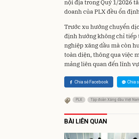
nội địa trong Quý 1/2026 t
doanh của PLX đều ổn định
Trước xu hướng chuyển dịc
định hướng không chỉ tiếp 
nghiệp xăng dầu mà còn hướ
toàn diện, thông qua việc m
mảng liên quan đến lĩnh vực
Chia sẻ Facebook
Chia s
PLX
Tập đoàn Xăng dầu Việt Na
BÀI LIÊN QUAN