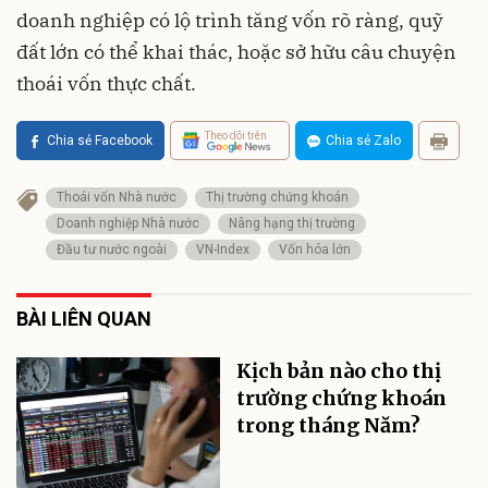
doanh nghiệp có lộ trình tăng vốn rõ ràng, quỹ
đất lớn có thể khai thác, hoặc sở hữu câu chuyện
thoái vốn thực chất.
Theo dõi trên
Chia sẻ Facebook
Chia sẻ Zalo
Thoái vốn Nhà nước
Thị trường chứng khoán
Doanh nghiệp Nhà nước
Nâng hạng thị trường
Đầu tư nước ngoài
VN-Index
Vốn hóa lớn
BÀI LIÊN QUAN
Kịch bản nào cho thị
trường chứng khoán
trong tháng Năm?