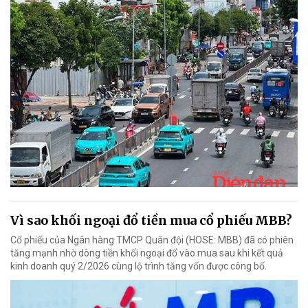
Vì sao khối ngoại đổ tiền mua cổ phiếu MBB?
Cổ phiếu của Ngân hàng TMCP Quân đội (HOSE: MBB) đã có phiên
tăng mạnh nhờ dòng tiền khối ngoại đổ vào mua sau khi kết quả
kinh doanh quý 2/2026 cùng lộ trình tăng vốn được công bố.