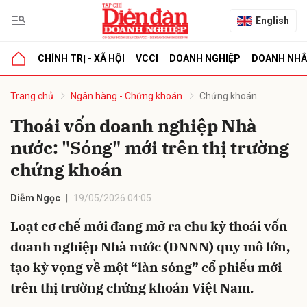
English
CHÍNH TRỊ - XÃ HỘI
VCCI
DOANH NGHIỆP
DOANH NH
bình luận
Trang chủ
Ngân hàng - Chứng khoán
Chứng khoán
Thoái vốn doanh nghiệp Nhà
nước: "Sóng" mới trên thị trường
chứng khoán
Diễm Ngọc
19/05/2026 04:05
Loạt cơ chế mới đang mở ra chu kỳ thoái vốn
Hủy
G
doanh nghiệp Nhà nước (DNNN) quy mô lớn,
tạo kỳ vọng về một “làn sóng” cổ phiếu mới
trên thị trường chứng khoán Việt Nam.