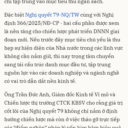
chỉ tập trung vào mục tiêu thu ngân sách.
Đặc biệt
Nghị quyết 79-NQ/TW
cùng với Nghị
định 366/2025/NĐ-CP - hai cấu phần được xem
là nền tảng cho chiến lược phát triển DNNN giai
đoạn mới. Nếu trước đây mục tiêu chủ yếu là thu
hẹp sự hiện diện của Nhà nước trong các lĩnh vực
không cần nắm giữ, thì nay trọng tâm chuyển
sang tái cấu trúc danh mục đầu tư, tập trung
nguồn lực vào các doanh nghiệp và ngành nghề
có vai trò dẫn dắt nền kinh tế.
Ông Trần Đức Anh, Giám đốc Kinh tế Vĩ mô và
Chiến lược thị trường CTCK KBSV cho rằng giá trị
cốt lõi của Nghị quyết 79 không chỉ nằm ở định
hướng chiến lược mà còn ở việc tháo gỡ trực tiếp
các “điểm nghẽn” pháp lý vốn kìm hãm hiệu quả