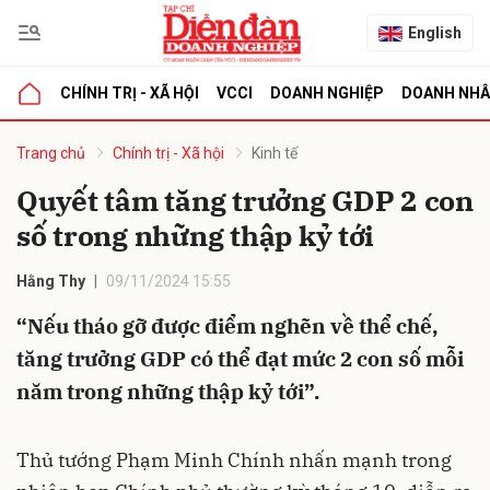
English
CHÍNH TRỊ - XÃ HỘI
VCCI
DOANH NGHIỆP
DOANH NH
bình luận
Trang chủ
Chính trị - Xã hội
Kinh tế
Quyết tâm tăng trưởng GDP 2 con
số trong những thập kỷ tới
Hằng Thy
09/11/2024 15:55
“Nếu tháo gỡ được điểm nghẽn về thể chế,
tăng trưởng GDP có thể đạt mức 2 con số mỗi
Hủy
G
năm trong những thập kỷ tới”.
Thủ tướng Phạm Minh Chính nhấn mạnh trong