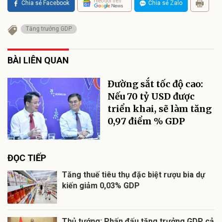
Theo dõi trên
Chia sẻ Facebook
Chia sẻ Zalo
Tăng trưởng GDP
BÀI LIÊN QUAN
Đường sắt tốc độ cao:
Nếu 70 tỷ USD được
triển khai, sẽ làm tăng
0,97 điểm % GDP
ĐỌC TIẾP
Tăng thuế tiêu thụ đặc biệt rượu bia dự
kiến giảm 0,03% GDP
Thủ tướng: Phấn đấu tăng trưởng GDP cả