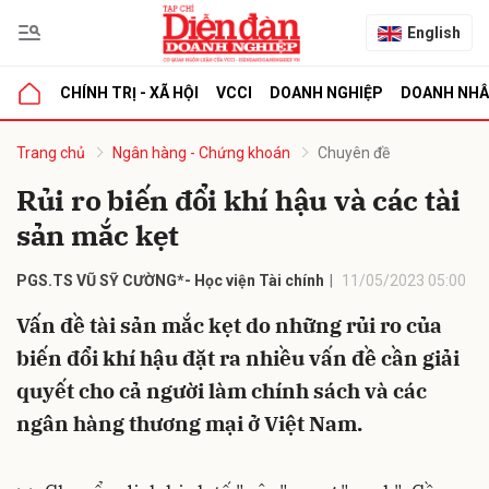
English
CHÍNH TRỊ - XÃ HỘI
VCCI
DOANH NGHIỆP
DOANH NH
bình luận
Trang chủ
Ngân hàng - Chứng khoán
Chuyên đề
Rủi ro biến đổi khí hậu và các tài
sản mắc kẹt
PGS.TS VŨ SỸ CƯỜNG*- Học viện Tài chính
11/05/2023 05:00
Vấn đề tài sản mắc kẹt do những rủi ro của
biến đổi khí hậu đặt ra nhiều vấn đề cần giải
Hủy
G
quyết cho cả người làm chính sách và các
ngân hàng thương mại ở Việt Nam.