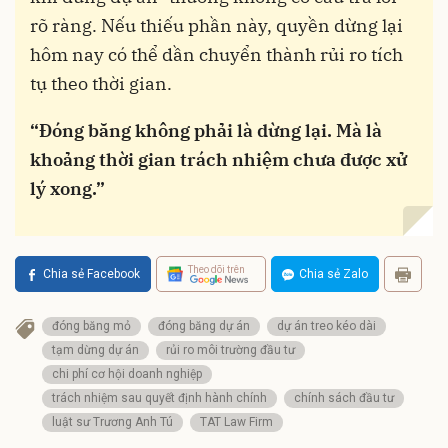
rõ ràng. Nếu thiếu phần này, quyền dừng lại
hôm nay có thể dần chuyển thành rủi ro tích
tụ theo thời gian.
“Đóng băng không phải là dừng lại. Mà là
khoảng thời gian trách nhiệm chưa được xử
lý xong.”
Theo dõi trên
Chia sẻ Facebook
Chia sẻ Zalo
đóng băng mỏ
đóng băng dự án
dự án treo kéo dài
tạm dừng dự án
rủi ro môi trường đầu tư
chi phí cơ hội doanh nghiệp
trách nhiệm sau quyết định hành chính
chính sách đầu tư
luật sư Trương Anh Tú
TAT Law Firm