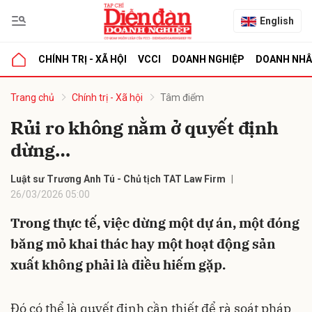
English
CHÍNH TRỊ - XÃ HỘI
VCCI
DOANH NGHIỆP
DOANH NH
bình luận
Trang chủ
Chính trị - Xã hội
Tâm điểm
Rủi ro không nằm ở quyết định
dừng…
Luật sư Trương Anh Tú - Chủ tịch TAT Law Firm
26/03/2026 05:00
Trong thực tế, việc dừng một dự án, một đóng
Hủy
G
băng mỏ khai thác hay một hoạt động sản
xuất không phải là điều hiếm gặp.
Đó có thể là quyết định cần thiết để rà soát pháp