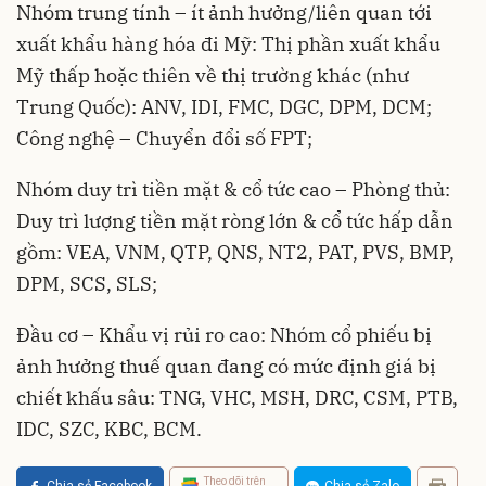
Nhóm trung tính – ít ảnh hưởng/liên quan tới
xuất khẩu hàng hóa đi Mỹ: Thị phần xuất khẩu
Mỹ thấp hoặc thiên về thị trường khác (như
Trung Quốc): ANV, IDI, FMC, DGC, DPM, DCM;
Công nghệ – Chuyển đổi số FPT;
Nhóm duy trì tiền mặt & cổ tức cao – Phòng thủ:
Duy trì lượng tiền mặt ròng lớn & cổ tức hấp dẫn
gồm: VEA, VNM, QTP, QNS, NT2, PAT, PVS, BMP,
DPM, SCS, SLS;
Đầu cơ – Khẩu vị rủi ro cao: Nhóm cổ phiếu bị
ảnh hưởng thuế quan đang có mức định giá bị
chiết khấu sâu: TNG, VHC, MSH, DRC, CSM, PTB,
IDC, SZC, KBC, BCM.
Theo dõi trên