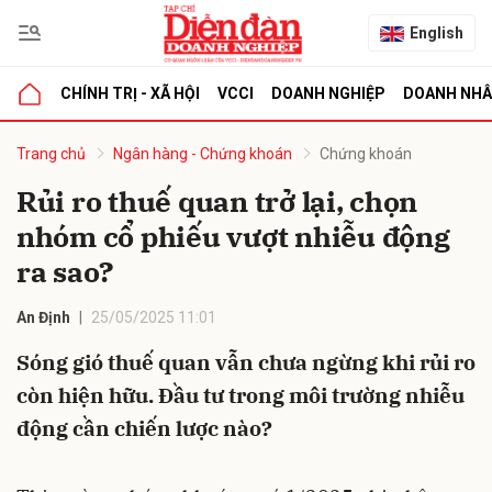
English
CHÍNH TRỊ - XÃ HỘI
VCCI
DOANH NGHIỆP
DOANH NH
bình luận
Trang chủ
Ngân hàng - Chứng khoán
Chứng khoán
Rủi ro thuế quan trở lại, chọn
nhóm cổ phiếu vượt nhiễu động
ra sao?
An Định
25/05/2025 11:01
Sóng gió thuế quan vẫn chưa ngừng khi rủi ro
Hủy
G
còn hiện hữu. Đầu tư trong môi trường nhiễu
động cần chiến lược nào?