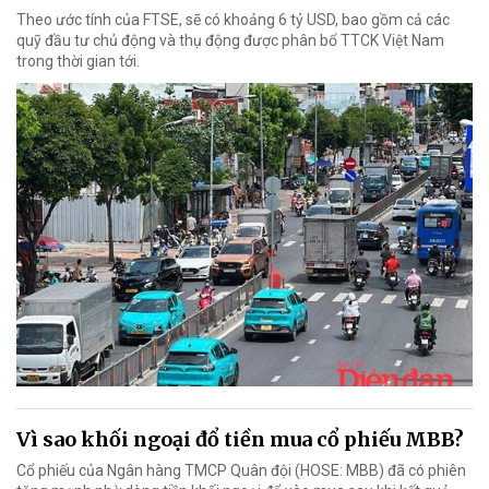
Theo ước tính của FTSE, sẽ có khoảng 6 tỷ USD, bao gồm cả các
quỹ đầu tư chủ động và thụ động được phân bổ TTCK Việt Nam
trong thời gian tới.
Vì sao khối ngoại đổ tiền mua cổ phiếu MBB?
Cổ phiếu của Ngân hàng TMCP Quân đội (HOSE: MBB) đã có phiên