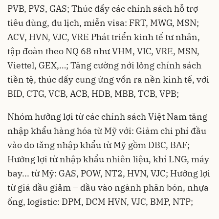
PVB, PVS, GAS; Thúc đẩy các chính sách hỗ trợ
tiêu dùng, du lịch, miễn visa: FRT, MWG, MSN;
ACV, HVN, VJC, VRE Phát triển kinh tế tư nhân,
tập đoàn theo NQ 68 như VHM, VIC, VRE, MSN,
Viettel, GEX,…; Tăng cường nới lỏng chính sách
tiền tệ, thúc đẩy cung ứng vốn ra nền kinh tế, với
BID, CTG, VCB, ACB, HDB, MBB, TCB, VPB;
Nhóm hưởng lợi từ các chính sách Việt Nam tăng
nhập khẩu hàng hóa từ Mỹ với: Giảm chi phí đầu
vào do tăng nhập khẩu từ Mỹ gồm DBC, BAF;
Hưởng lợi từ nhập khẩu nhiên liệu, khí LNG, máy
bay... từ Mỹ: GAS, POW, NT2, HVN, VJC; Hưởng lợi
từ giá dầu giảm – đầu vào ngành phân bón, nhựa
ống, logistic: DPM, DCM HVN, VJC, BMP, NTP;