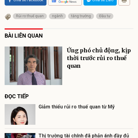
Chia sẻ Facebook
Chia sẻ Zalo
Rủi ro thuế quan
ngành
tăng trưởng
Đầu tư
BÀI LIÊN QUAN
Ứng phó chủ động, kịp
thời trước rủi ro thuế
quan
ĐỌC TIẾP
Giảm thiểu rủi ro thuế quan từ Mỹ
Thị trường tài chính đã phản ánh đầy đủ