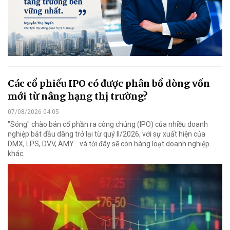
Các cổ phiếu IPO có được phân bổ dòng vốn
mới từ nâng hạng thị trường?
07/08/2026 04:05
"Sóng" chào bán cổ phần ra công chúng (IPO) của nhiều doanh
nghiệp bắt đầu dâng trở lại từ quý II/2026, với sự xuất hiện của
DMX, LPS, DVV, AMY... và tới đây sẽ còn hàng loạt doanh nghiệp
khác.