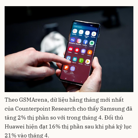
Theo GSMArena, dữ liệu hằng tháng mới nhất
của Counterpoint Research cho thấy Samsung đã
tăng 2% thị phần so với trong tháng 4. Đối thủ
Huawei hiện đạt 16% thị phần sau khi phá kỷ lục
21% vào tháng 4.