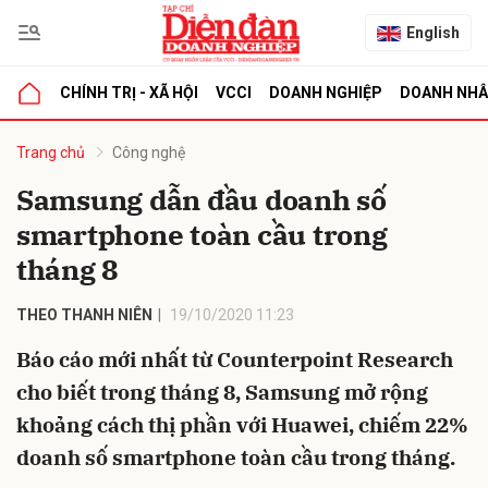
English
CHÍNH TRỊ - XÃ HỘI
VCCI
DOANH NGHIỆP
DOANH NH
bình luận
Trang chủ
Công nghệ
Samsung dẫn đầu doanh số
smartphone toàn cầu trong
tháng 8
THEO THANH NIÊN
19/10/2020 11:23
Báo cáo mới nhất từ Counterpoint Research
Hủy
G
cho biết trong tháng 8, Samsung mở rộng
khoảng cách thị phần với Huawei, chiếm 22%
doanh số smartphone toàn cầu trong tháng.