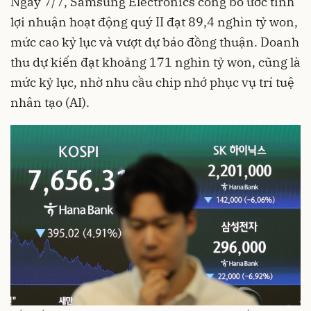
Ngày 7/7, Samsung Electronics công bố ước tính
lợi nhuận hoạt động quý II đạt 89,4 nghìn tỷ won,
mức cao kỷ lục và vượt dự báo đồng thuận. Doanh
thu dự kiến đạt khoảng 171 nghìn tỷ won, cũng là
mức kỷ lục, nhờ nhu cầu chip nhớ phục vụ trí tuệ
nhân tạo (AI).