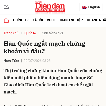
English
CHÍNH TRỊ - XÃ HỘI
VCCI
DOANH NGHIỆP
DOANH NH
bình luận
Trang chủ
Quốc tế
Kinh tế thế giới
Hàn Quốc ngắt mạch chứng
khoán vì đâu?
Nam Trần
09/07/2026 03:28
Thị trường chứng khoán Hàn Quốc vừa chứng
kiến một phiên biến động mạnh, buộc Sở
Hủy
G
Giao dịch Hàn Quốc kích hoạt cơ chế ngắt
mạch.