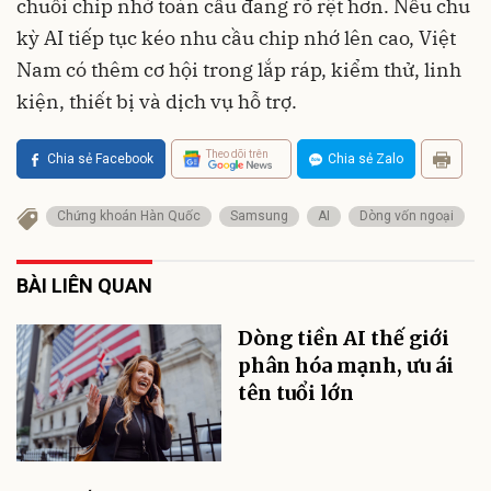
chuỗi chip nhớ toàn cầu đang rõ rệt hơn. Nếu chu
kỳ AI tiếp tục kéo nhu cầu chip nhớ lên cao, Việt
Nam có thêm cơ hội trong lắp ráp, kiểm thử, linh
kiện, thiết bị và dịch vụ hỗ trợ.
Theo dõi trên
Chia sẻ Facebook
Chia sẻ Zalo
Chứng khoán Hàn Quốc
Samsung
AI
Dòng vốn ngoại
BÀI LIÊN QUAN
Dòng tiền AI thế giới
phân hóa mạnh, ưu ái
tên tuổi lớn