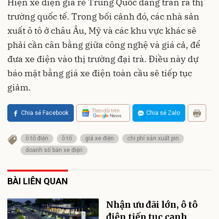
Hiện xe điện giá rẻ Trung Quốc đang tràn ra thị
trường quốc tế. Trong bối cảnh đó, các nhà sản
xuất ô tô ở châu Âu, Mỹ và các khu vực khác sẽ
phải cần cân bằng giữa công nghệ và giá cả, để
đưa xe điện vào thị trường đại trà. Điều này dự
báo mặt bằng giá xe điện toàn cầu sẽ tiếp tục
giảm.
Theo dõi trên
Chia sẻ Facebook
Chia sẻ Zalo
ô tô điện
ô tô
giá xe điện
chi phí sản xuất pin
doanh số bán xe điện
BÀI LIÊN QUAN
Nhận ưu đãi lớn, ô tô
điện tiếp tục cạnh