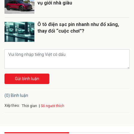
vụ giới nhà giàu
Ô tô điện sạc pin nhanh như đổ xăng,
thay đổi “cuộc chơi”?
Gửi bình luận
(0) Bình luận
Xếp theo:
Số người thích
Thời gian