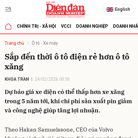
English
CHÍNH TRỊ - XÃ HỘI
VCCI
DOANH NGHIỆP
DOANH NH
bình luận
Trang chủ
Ô tô - Xe máy
Sắp đến thời ô tô điện rẻ hơn ô tô
xăng
KHOA TRẦN
24/02/2026 00:36
Dự báo giá xe điện có thể thấp hơn xe xăng
trong 5 năm tới, khi chi phí sản xuất pin giảm
Hủy
G
và công nghệ giúp tăng lợi nhuận.
Theo Hakan Samuelssone, CEO của Volvo