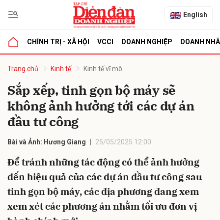
English
CHÍNH TRỊ - XÃ HỘI
VCCI
DOANH NGHIỆP
DOANH NH
bình luận
Trang chủ
Kinh tế
Kinh tế vĩ mô
Sắp xếp, tinh gọn bộ máy sẽ
không ảnh hưởng tới các dự án
đầu tư công
Bài và Ảnh: Hương Giang
25/05/2025 12:00
Để tránh những tác động có thể ảnh hưởng
Hủy
G
đến hiệu quả của các dự án đầu tư công sau
tinh gọn bộ máy, các địa phương đang xem
xem xét các phương án nhằm tối ưu đơn vị