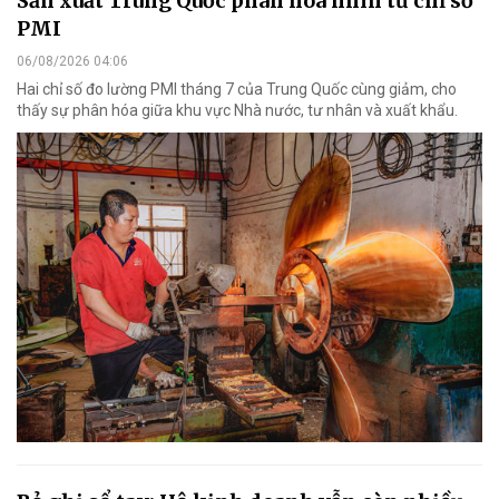
Sản xuất Trung Quốc phân hóa nhìn từ chỉ số
PMI
06/08/2026 04:06
Hai chỉ số đo lường PMI tháng 7 của Trung Quốc cùng giảm, cho
thấy sự phân hóa giữa khu vực Nhà nước, tư nhân và xuất khẩu.