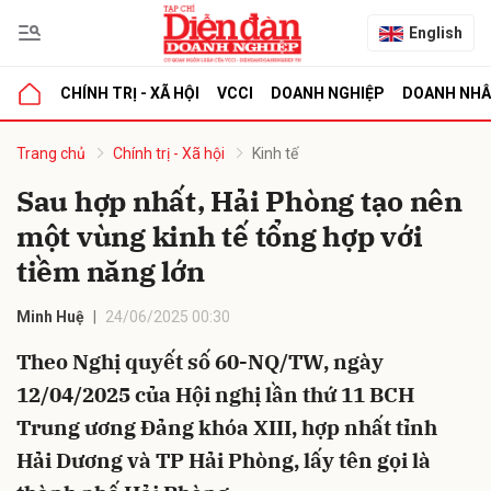
English
CHÍNH TRỊ - XÃ HỘI
VCCI
DOANH NGHIỆP
DOANH NH
bình luận
Trang chủ
Chính trị - Xã hội
Kinh tế
Sau hợp nhất, Hải Phòng tạo nên
một vùng kinh tế tổng hợp với
tiềm năng lớn
Minh Huệ
24/06/2025 00:30
Theo Nghị quyết số 60-NQ/TW, ngày
Hủy
G
12/04/2025 của Hội nghị lần thứ 11 BCH
Trung ương Đảng khóa XIII, hợp nhất tỉnh
Hải Dương và TP Hải Phòng, lấy tên gọi là