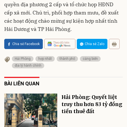
quyền địa phương 2 cấp và tổ chức họp HĐND
cấp xã mới. Chủ trì, phối hợp tham mưu, đề xuất
các hoạt động chào mừng sự kiện hợp nhất tỉnh
Hải Dương và TP Hải Phòng.
Theo dõi trên
Chia sẻ Facebook
Chia sẻ Zalo
Hải Phòng
hợp nhất
thành phố
cảng biển
địa lý hành chính
BÀI LIÊN QUAN
Hải Phòng: Quyết liệt
truy thu hơn 83 tỷ đồng
tiền thuê đất