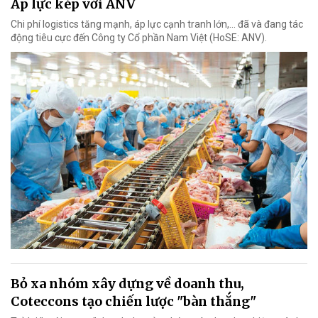
Áp lực kép với ANV
Chi phí logistics tăng mạnh, áp lực cạnh tranh lớn,... đã và đang tác
động tiêu cực đến Công ty Cổ phần Nam Việt (HoSE: ANV).
Bỏ xa nhóm xây dựng về doanh thu,
Coteccons tạo chiến lược "bàn thắng"