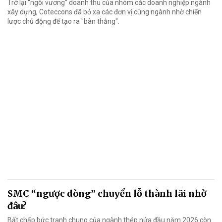
Trở lại "ngôi vương" doanh thu của nhóm các doanh nghiệp ngành
xây dựng, Coteccons đã bỏ xa các đơn vị cùng ngành nhờ chiến
lược chủ động để tạo ra "bàn thắng".
SMC “ngược dòng” chuyển lỗ thành lãi nhờ
đâu?
Bất chấp bức tranh chung của ngành thép nửa đầu năm 2026 còn