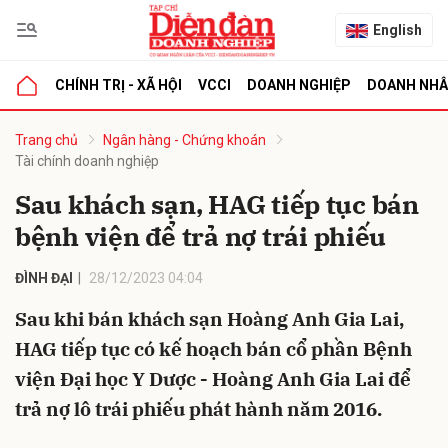
English
CHÍNH TRỊ - XÃ HỘI
VCCI
DOANH NGHIỆP
DOANH NH
bình luận
Trang chủ
Ngân hàng - Chứng khoán
Tài chính doanh nghiệp
Sau khách sạn, HAG tiếp tục bán
bệnh viện để trả nợ trái phiếu
ĐÌNH ĐẠI
28/12/2023 04:04
Sau khi bán khách sạn Hoàng Anh Gia Lai,
Hủy
G
HAG tiếp tục có kế hoạch bán cổ phần Bệnh
viện Đại học Y Dược - Hoàng Anh Gia Lai để
trả nợ lô trái phiếu phát hành năm 2016.