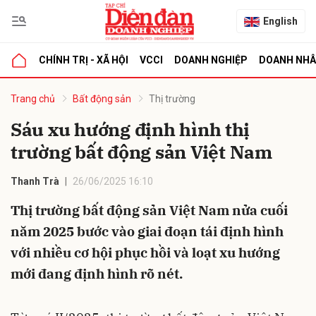
English
CHÍNH TRỊ - XÃ HỘI
VCCI
DOANH NGHIỆP
DOANH NH
bình luận
Trang chủ
Bất động sản
Thị trường
Sáu xu hướng định hình thị
trường bất động sản Việt Nam
Thanh Trà
26/06/2025 16:10
Thị trường bất động sản Việt Nam nửa cuối
năm 2025 bước vào giai đoạn tái định hình
Hủy
G
với nhiều cơ hội phục hồi và loạt xu hướng
mới đang định hình rõ nét.