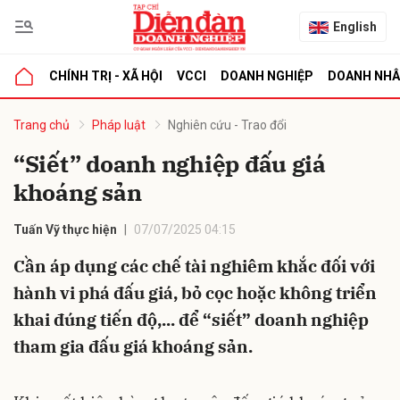
English
CHÍNH TRỊ - XÃ HỘI
VCCI
DOANH NGHIỆP
DOANH NH
bình luận
Trang chủ
Pháp luật
Nghiên cứu - Trao đổi
“Siết” doanh nghiệp đấu giá
khoáng sản
Tuấn Vỹ thực hiện
07/07/2025 04:15
Cần áp dụng các chế tài nghiêm khắc đối với
hành vi phá đấu giá, bỏ cọc hoặc không triển
Hủy
G
khai đúng tiến độ,... để “siết” doanh nghiệp
tham gia đấu giá khoáng sản.