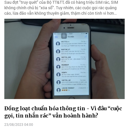
Sau đợt "truy quét" của Bộ TT&TT, đã có hàng triệu SIM rác, SIM
không chính chủ bị “xóa sổ”. Tuy nhiên, các cuộc gọi rác quảng
cáo, lừa đảo vẫn không thuyên giảm, thậm chí còn tinh vi hơn…
Đồng loạt chuẩn hóa thông tin - Vì đâu “cuộc
gọi, tin nhắn rác” vẫn hoành hành?
23/08/2023 04:00