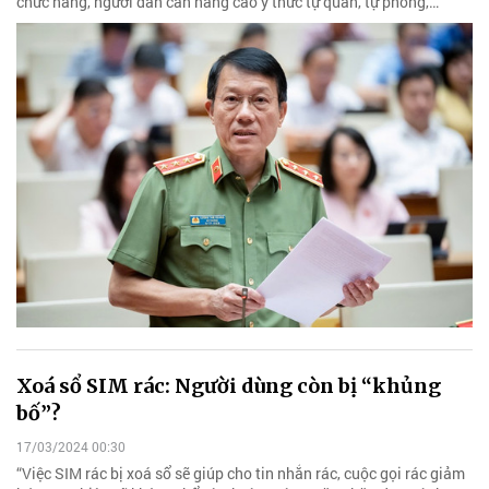
chức năng, người dân cần nâng cao ý thức tự quản, tự phòng,…
Xoá sổ SIM rác: Người dùng còn bị “khủng
bố”?
17/03/2024 00:30
“Việc SIM rác bị xoá sổ sẽ giúp cho tin nhắn rác, cuộc gọi rác giảm