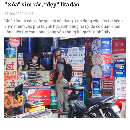
“Xóa” sim rác, “dẹp” lừa đảo
17/03/2023 00:06
Chiêu lừa từ các cuộc gọi với nội dung “con đang cấp cứu tại bệnh
viện” nhắm vào phụ huynh học sinh đang nở rộ, dù cơ quan chức
năng liên tục cảnh báo, song vẫn không ít người “dính” bẫy…