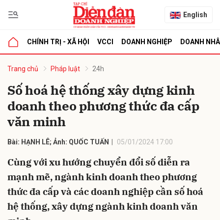
English
CHÍNH TRỊ - XÃ HỘI
VCCI
DOANH NGHIỆP
DOANH NH
bình luận
Trang chủ
Pháp luật
24h
Số hoá hệ thống xây dựng kinh
doanh theo phương thức đa cấp
văn minh
Bài: HẠNH LÊ; Ảnh: QUỐC TUẤN
05/01/2024 17:00
Cùng với xu hướng chuyển đổi số diễn ra
Hủy
G
mạnh mẽ, ngành kinh doanh theo phương
thức đa cấp và các doanh nghiệp cần số hoá
hệ thống, xây dựng ngành kinh doanh văn