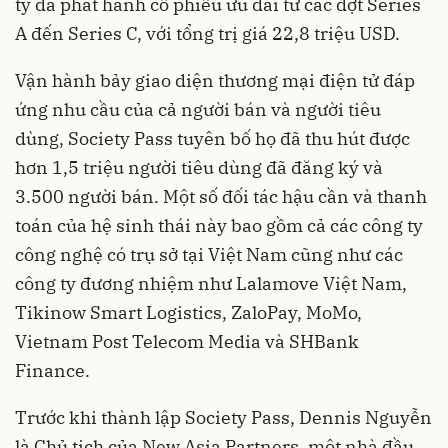
ty đã phát hành cổ phiếu ưu đãi từ các đợt Series
A đến Series C, với tổng trị giá 22,8 triệu USD.
Vận hành bảy giao diện thương mại điện tử đáp
ứng nhu cầu của cả người bán và người tiêu
dùng, Society Pass tuyên bố họ đã thu hút được
hơn 1,5 triệu người tiêu dùng đã đăng ký và
3.500 người bán. Một số đối tác hậu cần và thanh
toán của hệ sinh thái này bao gồm cả các công ty
công nghệ có trụ sở tại Việt Nam cũng như các
công ty đương nhiệm như Lalamove Việt Nam,
Tikinow Smart Logistics, ZaloPay, MoMo,
Vietnam Post Telecom Media và SHBank
Finance.
Trước khi thành lập Society Pass, Dennis Nguyễn
là Chủ tịch của New Asia Partners, một nhà đầu