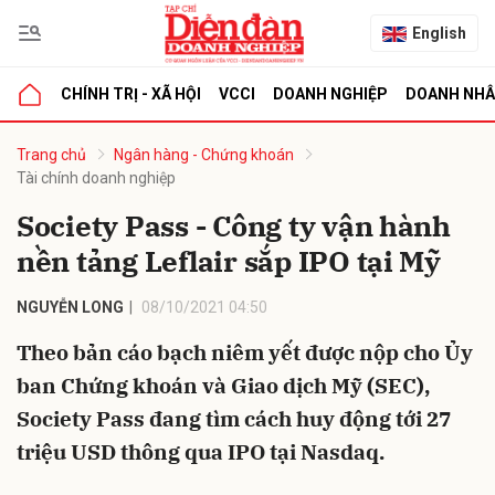
English
CHÍNH TRỊ - XÃ HỘI
VCCI
DOANH NGHIỆP
DOANH NH
bình luận
Trang chủ
Ngân hàng - Chứng khoán
Tài chính doanh nghiệp
Society Pass - Công ty vận hành
nền tảng Leflair sắp IPO tại Mỹ
NGUYỄN LONG
08/10/2021 04:50
Theo bản cáo bạch niêm yết được nộp cho Ủy
Hủy
G
ban Chứng khoán và Giao dịch Mỹ (SEC),
Society Pass đang tìm cách huy động tới 27
triệu USD thông qua IPO tại Nasdaq.