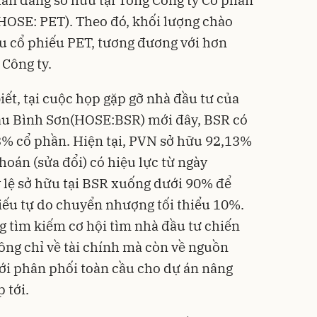
HOSE: PET). Theo đó, khối lượng chào
ệu cổ phiếu PET, tương đương với hơn
 Công ty.
ết, tại cuộc họp gặp gỡ nhà đầu tư của
ầu Bình Sơn(HOSE:BSR) mới đây, BSR có
3% cổ phần. Hiện tại, PVN sở hữu 92,13%
oán (sửa đổi) có hiệu lực từ ngày
 lệ sở hữu tại BSR xuống dưới 90% để
hiếu tự do chuyển nhượng tối thiểu 10%.
g tìm kiếm cơ hội tìm nhà đầu tư chiến
hông chỉ về tài chính mà còn về nguồn
ới phân phối toàn cầu cho dự án nâng
 tới.