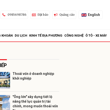
English
0985698786
Đặt báo
Quảng cáo
G KHOÁN
DU LỊCH
KINH TẾ ĐỊA PHƯƠNG
CÔNG NGHỆ
Ô TÔ - XE MÁY
IẾP
Thoái vốn ở doanh nghiệp
khởi nghiệp
ửi
"Ông lớn" xây dựng tiết lộ
nâng thể lực quản trị tài
chính, mong muốn thoái vốn