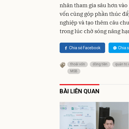
nhân tham gia sâu hơn vào 
vốn cũng góp phần thúc đẩy
nghiệp và tạo thêm câu ch
trong lúc chờ sóng nâng hạ
Chia sẻ Facebook
Chia s
thoái vốn
dòng tiền
quản trị
MSB
BÀI LIÊN QUAN