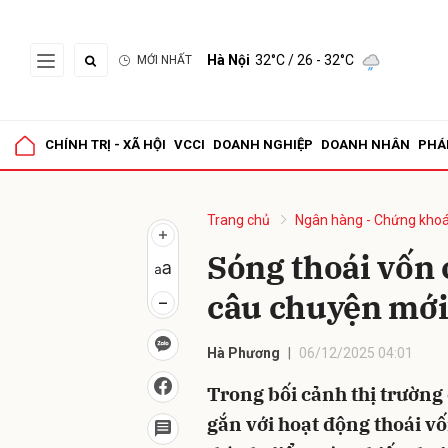
Hà Nội
32°C
/ 26 - 32°C
MỚI NHẤT
Gửi 
CHÍNH TRỊ - XÃ HỘI
VCCI
DOANH NGHIỆP
DOANH NHÂN
PHÁ
Trang chủ
Ngân hàng - Chứng kho
Sóng thoái vốn
câu chuyện mớ
Hà Phương
06/12/2025 04:01
Trong bối cảnh thị trườn
gắn với hoạt động thoái v