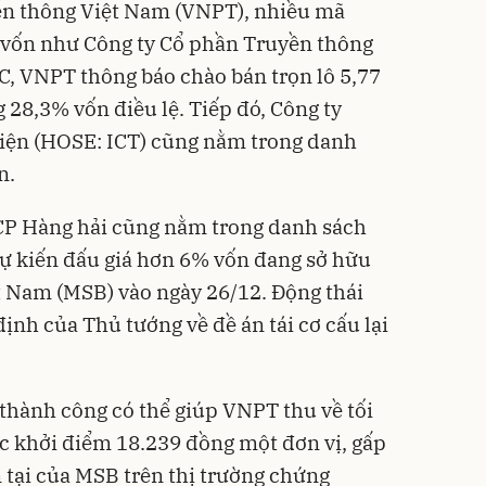
ễn thông Việt Nam (VNPT), nhiều mã
 vốn như Công ty Cổ phần Truyền thông
, VNPT thông báo chào bán trọn lô 5,77
 28,3% vốn điều lệ. Tiếp đó, Công ty
điện (HOSE: ICT) cũng nằm trong danh
n.
CP Hàng hải cũng nằm trong danh sách
ự kiến đấu giá hơn 6% vốn đang sở hữu
t Nam (MSB) vào ngày 26/12. Động thái
ịnh của Thủ tướng về đề án tái cơ cấu lại
 thành công có thể giúp VNPT thu về tối
ức khởi điểm 18.239 đồng một đơn vị, gấp
ện tại của MSB trên thị trường chứng