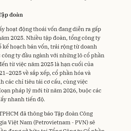
 Tập đoàn
ấy hoạt động thoái vốn đang diễn ra gấp
năm 2025. Nhiều tập đoàn, tổng công ty
 kế hoạch bán vốn, trải rộng từ doanh
 công ty đầu ngành với những lô cổ phần
ến từ việc năm 2025 là hạn cuối của
21–2025 về sắp xếp, cổ phần hóa và
 các chỉ tiêu tái cơ cấu, cùng việc
đoạn pháp lý mới từ năm 2026, buộc các
đẩy nhanh tiến độ.
 TPHCM đã thông báo Tập đoàn Công
gia Việt Nam (Petrovietnam - PVN) sẽ
hần đang sở hữu tại Tổng Công ty Cổ phần