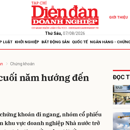
GIỚI THIỆU
bình luận
Thứ Sáu,
07/08/2026
P LUẬT
KHỞI NGHIỆP
BẤT ĐỘNG SẢN
QUỐC TẾ
NGÂN HÀNG - CHỨN
án
Chứng khoán
 cuối năm hướng đến
ĐỌC T
i
Hủy
G
g chứng khoán đi ngang, nhóm cổ phiếu
ốn khu vực doanh nghiệp Nhà nước trở