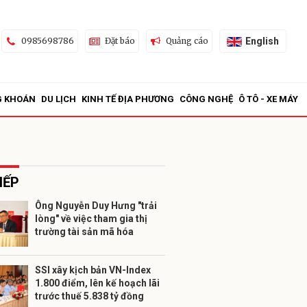
English
0985698786
Đặt báo
Quảng cáo
G KHOÁN
DU LỊCH
KINH TẾ ĐỊA PHƯƠNG
CÔNG NGHỆ
Ô TÔ - XE MÁY
IẾP
Ông Nguyễn Duy Hưng "trải
lòng" về việc tham gia thị
ửi
trường tài sản mã hóa
SSI xây kịch bản VN-Index
1.800 điểm, lên kế hoạch lãi
trước thuế 5.838 tỷ đồng