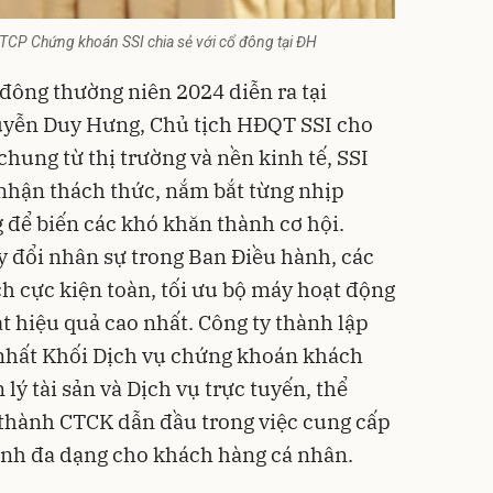
CP Chứng khoán SSI chia sẻ với cổ đông tại ĐH
 đông thường niên 2024 diễn ra tại
uyễn Duy Hưng, Chủ tịch HĐQT SSI cho
chung từ thị trường và nền kinh tế, SSI
nhận thách thức, nắm bắt từng nhịp
 để biến các khó khăn thành cơ hội.
y đổi nhân sự trong Ban Điều hành, các
ch cực kiện toàn, tối ưu bộ máy hoạt động
t hiệu quả cao nhất. Công ty thành lập
 nhất Khối Dịch vụ chứng khoán khách
lý tài sản và Dịch vụ trực tuyến, thể
 thành CTCK dẫn đầu trong việc cung cấp
ính đa dạng cho khách hàng cá nhân.