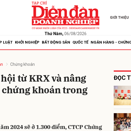
GIỚI THIỆU
bình luận
Thứ Năm,
06/08/2026
P LUẬT
KHỞI NGHIỆP
BẤT ĐỘNG SẢN
QUỐC TẾ
NGÂN HÀNG - CHỨN
án
Chứng khoán
 hội từ KRX và nâng
ĐỌC T
g chứng khoán trong
Hủy
G
ăm 2024 sẽ ở 1.300 điểm, CTCP Chứng