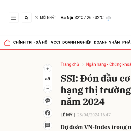
Hà Nội
32°C
/ 26 - 32°C
MỚI NHẤT
Gửi 
CHÍNH TRỊ - XÃ HỘI
VCCI
DOANH NGHIỆP
DOANH NHÂN
PHÁ
Trang chủ
Ngân hàng - Chứng kho
SSI: Đón đầu cơ
hạng thị trườn
năm 2024
LÊ MỸ
25/04/2024 16:47
Dự đoán VN-Index trong n