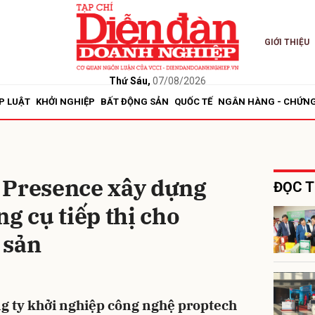
GIỚI THIỆU
bình luận
Thứ Sáu,
07/08/2026
P LUẬT
KHỞI NGHIỆP
BẤT ĐỘNG SẢN
QUỐC TẾ
NGÂN HÀNG - CHỨN
 Presence xây dựng
ĐỌC T
g cụ tiếp thị cho
Hủy
G
 sản
g ty khởi nghiệp công nghệ proptech