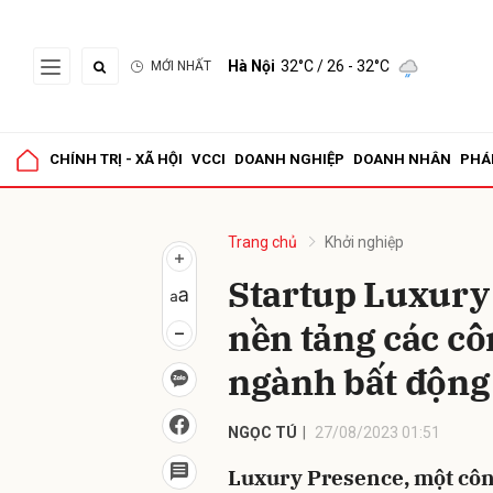
Hà Nội
32°C
/ 26 - 32°C
MỚI NHẤT
Gửi 
CHÍNH TRỊ - XÃ HỘI
VCCI
DOANH NGHIỆP
DOANH NHÂN
PHÁ
Trang chủ
Khởi nghiệp
Startup Luxury
nền tảng các côn
ngành bất động
NGỌC TÚ
27/08/2023 01:51
Luxury Presence, một côn