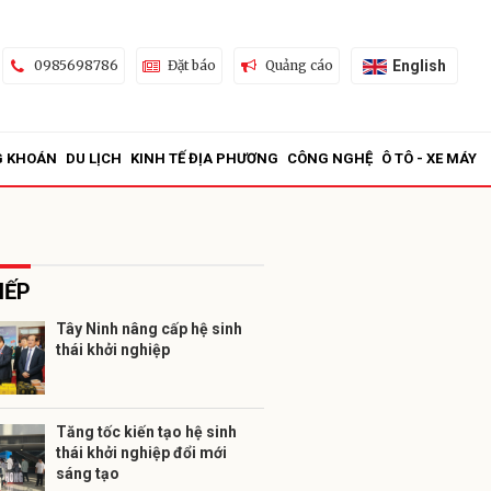
English
0985698786
Đặt báo
Quảng cáo
G KHOÁN
DU LỊCH
KINH TẾ ĐỊA PHƯƠNG
CÔNG NGHỆ
Ô TÔ - XE MÁY
IẾP
Tây Ninh nâng cấp hệ sinh
thái khởi nghiệp
ửi
Tăng tốc kiến tạo hệ sinh
thái khởi nghiệp đổi mới
sáng tạo