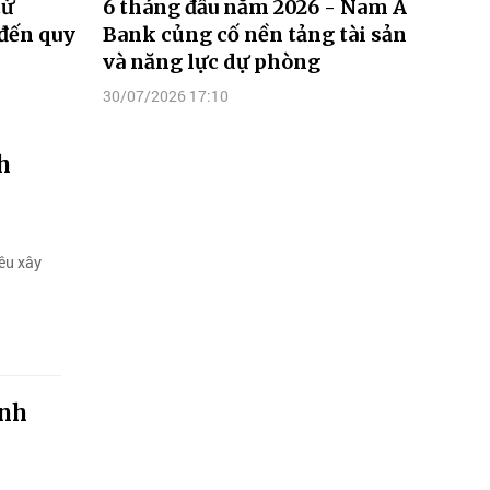
từ
6 tháng đầu năm 2026 - Nam A
đến quy
Bank củng cố nền tảng tài sản
và năng lực dự phòng
30/07/2026 17:10
h
êu xây
anh