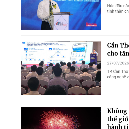
Nửa đầu năm
tinh thần c
Cần Thơ
cho tă
27/07/2026
TP. Cần Thơ 
công nghệ v
Không p
thế giớ
hành t