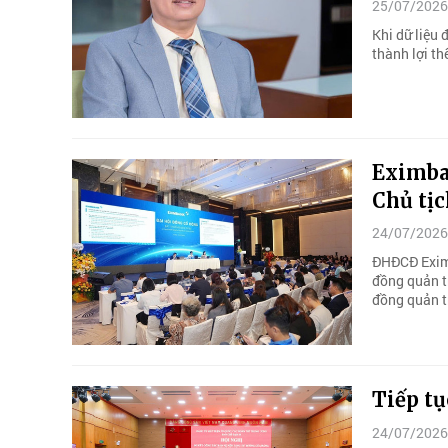
25/07/2026
Khi dữ liệu 
thành lợi th
Eximban
Chủ tị
24/07/2026
ĐHĐCĐ Eximb
đồng quản t
đồng quản t
Tiếp tụ
24/07/2026