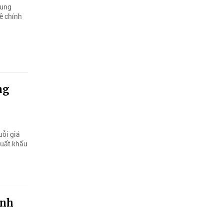
rung
về chính
ng
uỗi giá
 xuất khẩu
anh