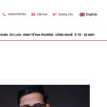
English
0985698786
Đặt báo
Quảng cáo
KHOÁN
DU LỊCH
KINH TẾ ĐỊA PHƯƠNG
CÔNG NGHỆ
Ô TÔ - XE MÁY