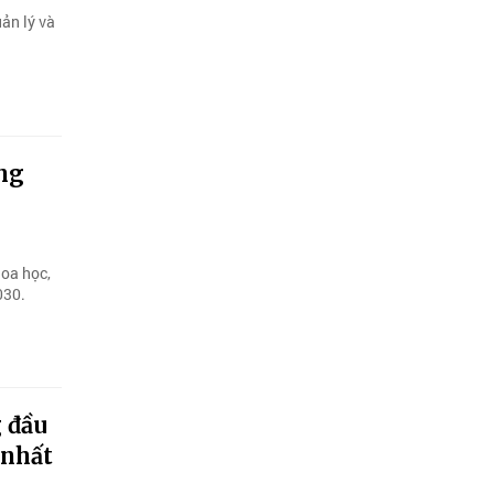
ản lý và
ảng
hoa học,
030.
g đầu
 nhất