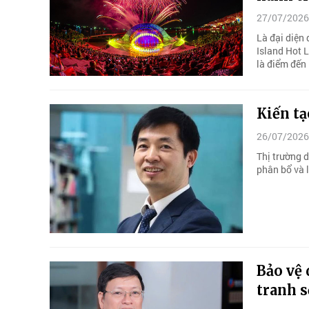
27/07/2026
Là đại diện
Island Hot L
là điểm đến 
Kiến tạ
26/07/2026
Thị trường d
phân bổ và 
Bảo vệ 
tranh s