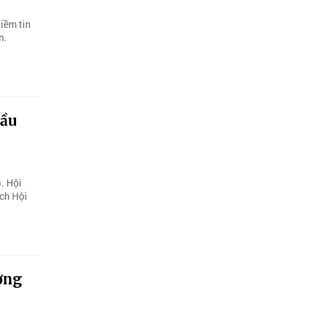
niềm tin
n.
bầu
. Hội
ịch Hội
ưởng