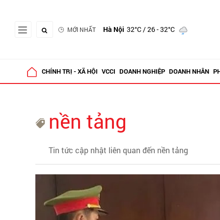
Hà Nội
32°C
/ 26 - 32°C
MỚI NHẤT
CHÍNH TRỊ - XÃ HỘI
VCCI
DOANH NGHIỆP
DOANH NHÂN
P
nền tảng
Tin tức cập nhật liên quan đến nền tảng