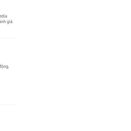
edia
ánh giá
động,