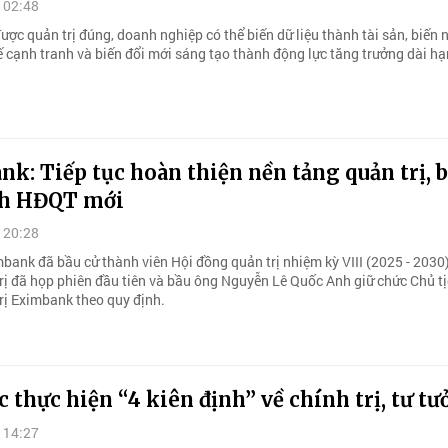
 02:48
được quản trị đúng, doanh nghiệp có thể biến dữ liệu thành tài sản, biến 
ế cạnh tranh và biến đổi mới sáng tạo thành động lực tăng trưởng dài hạ
k: Tiếp tục hoàn thiện nền tảng quản trị, 
ch HĐQT mới
 20:28
ank đã bầu cử thành viên Hội đồng quản trị nhiệm kỳ VIII (2025 - 2030)
rị đã họp phiên đầu tiên và bầu ông Nguyễn Lê Quốc Anh giữ chức Chủ t
rị Eximbank theo quy định.
c thực hiện “4 kiên định” về chính trị, tư t
 14:27