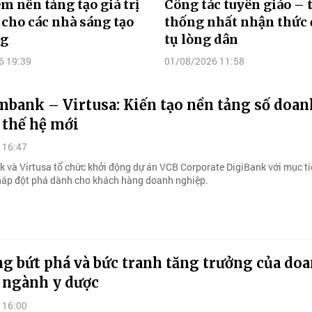
m nền tảng tạo giá trị
Công tác tuyên giáo – 
 cho các nhà sáng tạo
thống nhất nhận thức 
ng
tụ lòng dân
6 19:39
01/08/2026 11:58
mbank – Virtusa: Kiến tạo nền tảng số doan
 thế hệ mới
 16:47
 và Virtusa tổ chức khởi động dự án VCB Corporate DigiBank với mục ti
háp đột phá dành cho khách hàng doanh nghiệp.
g bứt phá và bức tranh tăng trưởng của do
 ngành y dược
 16:00