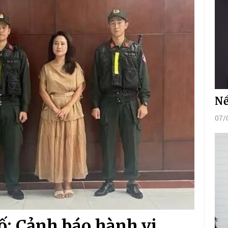
Nề
07/
ố: Cảnh báo hành vi