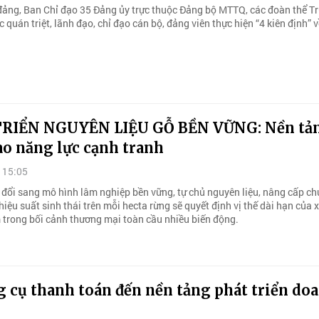
đảng, Ban Chỉ đạo 35 Đảng ủy trực thuộc Đảng bộ MTTQ, các đoàn thể T
c quán triệt, lãnh đạo, chỉ đạo cán bộ, đảng viên thực hiện “4 kiên định” 
.
RIỂN NGUYÊN LIỆU GỖ BỀN VỮNG: Nền tả
ao năng lực cạnh tranh
 15:05
 đổi sang mô hình lâm nghiệp bền vững, tự chủ nguyên liệu, nâng cấp ch
u hiệu suất sinh thái trên mỗi hecta rừng sẽ quyết định vị thế dài hạn của
 trong bối cảnh thương mại toàn cầu nhiều biến động.
 cụ thanh toán đến nền tảng phát triển do