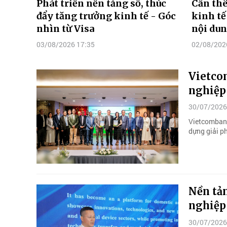
Phát triển nền tảng số, thúc
Cần thê
đẩy tăng trưởng kinh tế - Góc
kinh tế
nhìn từ Visa
nội du
03/08/2026 17:35
02/08/202
Vietco
nghiệp
30/07/2026
Vietcombank
dựng giải p
Nền tản
nghiệp
30/07/2026