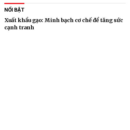
NỔI BẬT
Xuất khẩu gạo: Minh bạch cơ chế để tăng sức
cạnh tranh
06/08/2026 11:05
Hoàn thiện cơ chế lựa chọn thương nhân xuất khẩu gạo theo
hướng minh bạch, khách quan được kỳ vọng sẽ tạo thêm cơ hội
cho doanh nghiệp mới, đồng thời nâng cao tính cạnh tranh của thị
trường.