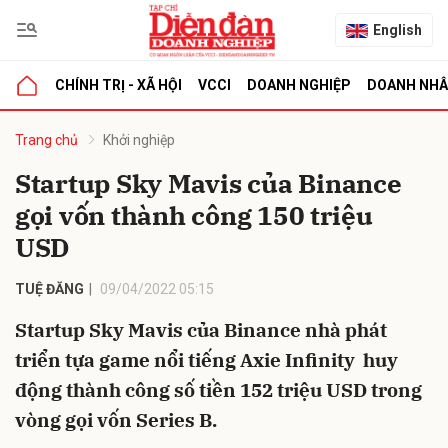
English
CHÍNH TRỊ - XÃ HỘI
VCCI
DOANH NGHIỆP
DOANH NH
bình luận
Trang chủ
Khởi nghiệp
Startup Sky Mavis của Binance
gọi vốn thành công 150 triệu
USD
TUỆ ĐĂNG
09/04/2022 05:15
Startup Sky Mavis của Binance nhà phát
Hủy
G
triển tựa game nổi tiếng Axie Infinity huy
động thành công số tiền 152 triệu USD trong
vòng gọi vốn Series B.