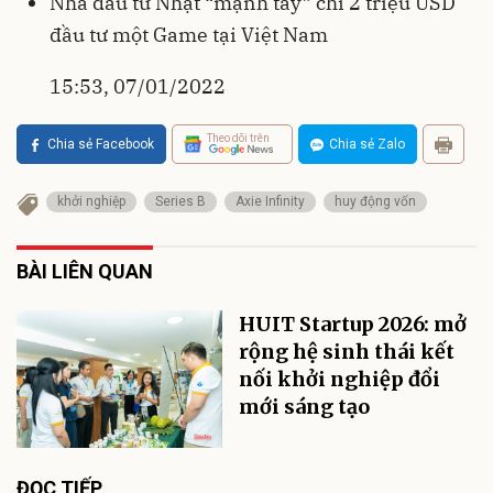
Nhà đầu tư Nhật “mạnh tay” chi 2 triệu USD
đầu tư một Game tại Việt Nam
15:53, 07/01/2022
Theo dõi trên
Chia sẻ Facebook
Chia sẻ Zalo
khởi nghiệp
Series B
Axie Infinity
huy động vốn
BÀI LIÊN QUAN
HUIT Startup 2026: mở
rộng hệ sinh thái kết
nối khởi nghiệp đổi
mới sáng tạo
ĐỌC TIẾP