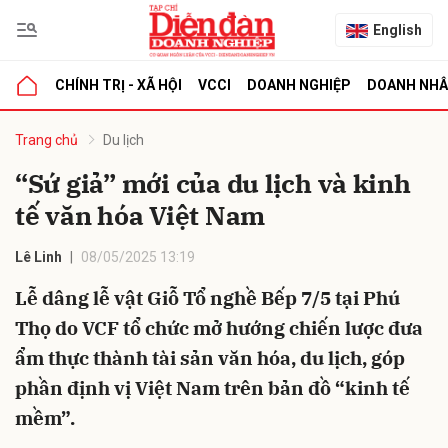
English
CHÍNH TRỊ - XÃ HỘI
VCCI
DOANH NGHIỆP
DOANH NH
bình luận
Trang chủ
Du lịch
“Sứ giả” mới của du lịch và kinh
tế văn hóa Việt Nam
Lê Linh
08/05/2025 13:19
Lễ dâng lễ vật Giỗ Tổ nghề Bếp 7/5 tại Phú
Thọ do VCF tổ chức mở hướng chiến lược đưa
Hủy
G
ẩm thực thành tài sản văn hóa, du lịch, góp
phần định vị Việt Nam trên bản đồ “kinh tế
mềm”.