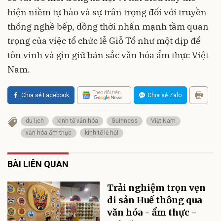
hiện niềm tự hào và sự trân trọng đối với truyền
thống nghề bếp, đồng thời nhấn mạnh tầm quan
trọng của việc tổ chức lễ Giỗ Tổ như một dịp để
tôn vinh và gìn giữ bản sắc văn hóa ẩm thực Việt
Nam.
Theo dõi trên
Chia sẻ Facebook
Chia sẻ Zalo
du lịch
kinh tế văn hóa
Guinness
Việt Nam
văn hóa ẩm thực
kinh tế lễ hội
BÀI LIÊN QUAN
Trải nghiệm trọn vẹn
di sản Huế thông qua
văn hóa - ẩm thực -