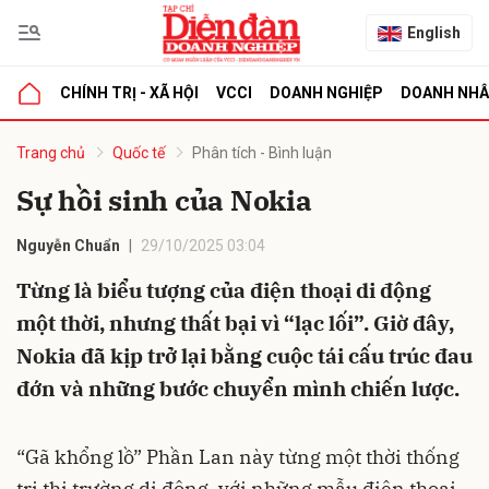
English
CHÍNH TRỊ - XÃ HỘI
VCCI
DOANH NGHIỆP
DOANH NH
bình luận
Trang chủ
Quốc tế
Phân tích - Bình luận
Sự hồi sinh của Nokia
Nguyễn Chuẩn
29/10/2025 03:04
Từng là biểu tượng của điện thoại di động
một thời, nhưng thất bại vì “lạc lối”. Giờ đây,
Nokia đã kịp trở lại bằng cuộc tái cấu trúc đau
Hủy
G
đớn và những bước chuyển mình chiến lược.
“Gã khổng lồ” Phần Lan này từng một thời thống
trị thị trường di động, với những mẫu điện thoại