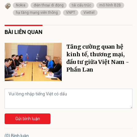
Nokia
điện thoại di động
tái cấu trúc
mô hình B2B
hạ tầng mạng viễn thông
VNPT
Viettel
BÀI LIÊN QUAN
Tăng cường quan hệ
kinh tế, thương mại,
đầu tư giữa Việt Nam -
Phần Lan
Gửi bình luận
(0) Bình luận