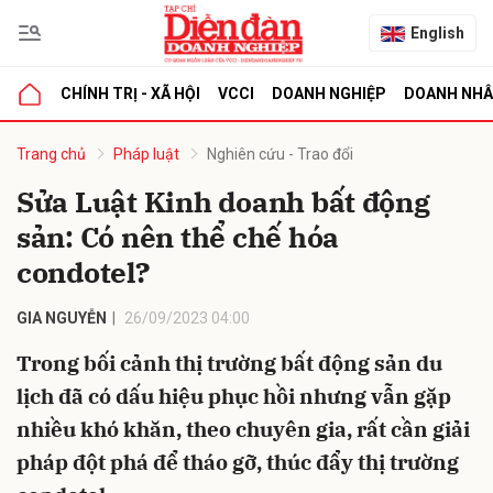
English
CHÍNH TRỊ - XÃ HỘI
VCCI
DOANH NGHIỆP
DOANH NH
bình luận
Trang chủ
Pháp luật
Nghiên cứu - Trao đổi
Sửa Luật Kinh doanh bất động
sản: Có nên thể chế hóa
condotel?
GIA NGUYỄN
26/09/2023 04:00
Trong bối cảnh thị trường bất động sản du
Hủy
G
lịch đã có dấu hiệu phục hồi nhưng vẫn gặp
nhiều khó khăn, theo chuyên gia, rất cần giải
pháp đột phá để tháo gỡ, thúc đẩy thị trường