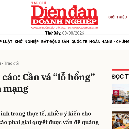
GIỚI THIỆU
bình luận
Thứ Bảy,
08/08/2026
P LUẬT
KHỞI NGHIỆP
BẤT ĐỘNG SẢN
QUỐC TẾ
NGÂN HÀNG - CHỨN
 - Trao đổi
cáo: Cần vá “lỗ hổng”
ĐỌC T
n mạng
Hủy
G
inh trong thực tế, nhiều ý kiến cho
cáo phải giải quyết được vấn đề quảng