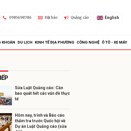
English
0985698786
Đặt báo
Quảng cáo
G KHOÁN
DU LỊCH
KINH TẾ ĐỊA PHƯƠNG
CÔNG NGHỆ
Ô TÔ - XE MÁY
IẾP
Sửa Luật Quảng cáo: Cần
bao quát hết các vấn đề thực
ửi
tế
Hôm nay, trình và Báo cáo
thẩm tra trước Quốc hội về
Dự án Luật Quảng cáo (sửa