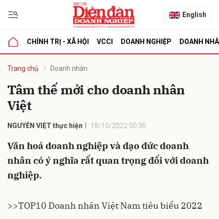
English
CHÍNH TRỊ - XÃ HỘI
VCCI
DOANH NGHIỆP
DOANH NH
bình luận
Trang chủ
Doanh nhân
Tâm thế mới cho doanh nhân
Việt
NGUYỄN VIỆT thực hiện
18/10/2022 00:30
Văn hoá doanh nghiệp và đạo đức doanh
nhân có ý nghĩa rất quan trọng đối với doanh
Hủy
G
nghiệp.
>>
TOP10 Doanh nhân Việt Nam tiêu biểu 2022