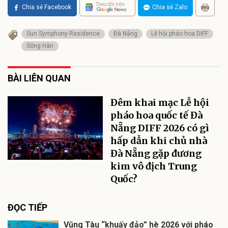
Theo dõi trên
Chia sẻ Facebook
Chia sẻ Zalo
Sun Symphony Residence
Đà Nẵng
Lễ hội pháo hoa DIFF
Sông Hàn
BÀI LIÊN QUAN
Đêm khai mạc Lễ hội
pháo hoa quốc tế Đà
Nẵng DIFF 2026 có gì
hấp dẫn khi chủ nhà
Đà Nẵng gặp đương
kim vô địch Trung
Quốc?
ĐỌC TIẾP
Vũng Tàu “khuấy đảo” hè 2026 với pháo