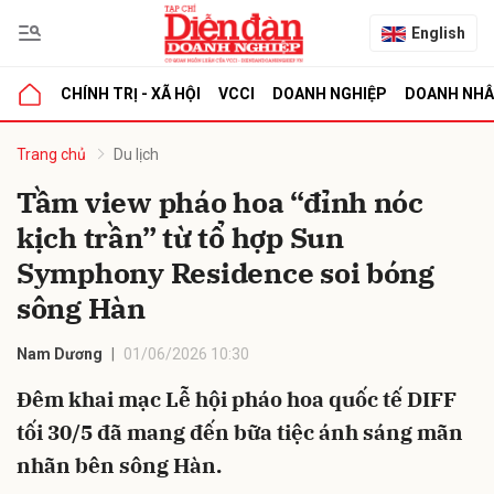
English
CHÍNH TRỊ - XÃ HỘI
VCCI
DOANH NGHIỆP
DOANH NH
bình luận
Trang chủ
Du lịch
Tầm view pháo hoa “đỉnh nóc
kịch trần” từ tổ hợp Sun
Symphony Residence soi bóng
sông Hàn
Nam Dương
01/06/2026 10:30
Hủy
G
Đêm khai mạc Lễ hội pháo hoa quốc tế DIFF
tối 30/5 đã mang đến bữa tiệc ánh sáng mãn
nhãn bên sông Hàn.