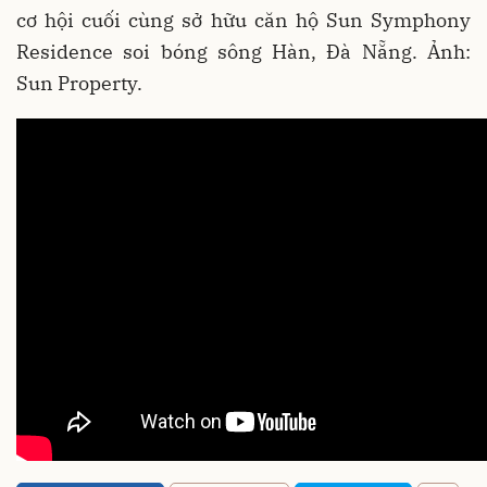
cơ hội cuối cùng sở hữu căn hộ Sun Symphony
Residence soi bóng sông Hàn, Đà Nẵng. Ảnh:
Sun Property.