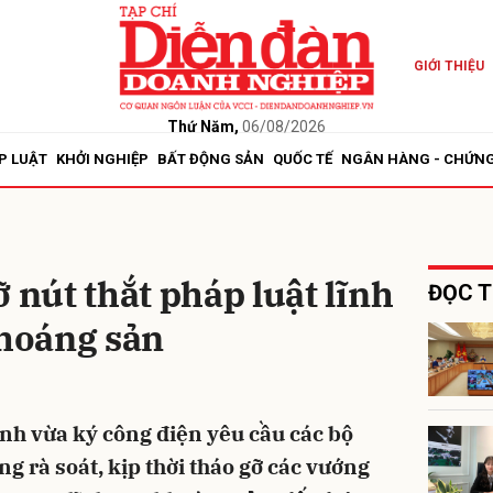
GIỚI THIỆU
bình luận
Thứ Năm,
06/08/2026
P LUẬT
KHỞI NGHIỆP
BẤT ĐỘNG SẢN
QUỐC TẾ
NGÂN HÀNG - CHỨN
 nút thắt pháp luật lĩnh
ĐỌC T
khoáng sản
Hủy
G
h vừa ký công điện yêu cầu các bộ
g rà soát, kịp thời tháo gỡ các vướng