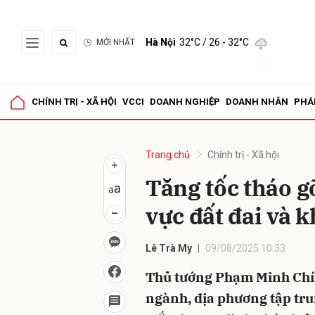
Hà Nội
32°C
/ 26 - 32°C
MỚI NHẤT
Gửi 
CHÍNH TRỊ - XÃ HỘI
VCCI
DOANH NGHIỆP
DOANH NHÂN
PHÁ
Trang chủ
Chính trị - Xã hội
Tăng tốc tháo gỡ
vực đất đai và 
Lê Trà My
09/08/2025 10:33
Thủ tướng Phạm Minh Chín
ngành, địa phương tập trun