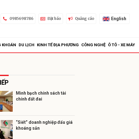
English
0985698786
Đặt báo
Quảng cáo
G KHOÁN
DU LỊCH
KINH TẾ ĐỊA PHƯƠNG
CÔNG NGHỆ
Ô TÔ - XE MÁY
IẾP
Minh bạch chính sách tài
chính đất đai
ửi
“Siết” doanh nghiệp đấu giá
khoáng sản