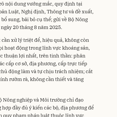
 rõ nội dung vướng mắc, quy định tại
bản Luật, Nghị định, Thông tư và đề xuất,
, bổ sung, bãi bỏ cụ thể; gửi về Bộ Nông
 ngày 20 tháng 8 năm 2025.
 cần xử lý triệt để, hiệu quả, không còn
i hoạt động trong lĩnh vực khoáng sản,
ực thuận lợi nhất, trên tinh thần: phân
ác cấp cơ sở, địa phương, cấp trực tiếp
chủ động làm và tự chịu trách nhiệm; cắt
ính rườm rà, không cần thiết và tăng
ộ Nông nghiệp và Môi trường chỉ đạo
g hợp đầy đủ ý kiến các bộ, địa phương để
ản quy phạm pháp luật thuộc lĩnh vực