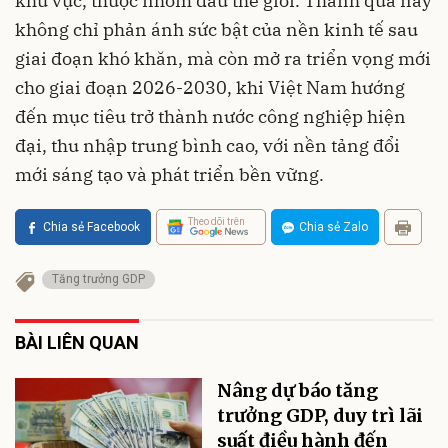
khu vực, thuộc nhóm đầu thế giới. Thành quả này
không chỉ phản ánh sức bật của nền kinh tế sau
giai đoạn khó khăn, mà còn mở ra triển vọng mới
cho giai đoạn 2026-2030, khi Việt Nam hướng
đến mục tiêu trở thành nước công nghiệp hiện
đại, thu nhập trung bình cao, với nền tảng đổi
mới sáng tạo và phát triển bền vững.
Theo dõi trên
Chia sẻ Facebook
Chia sẻ Zalo
Tăng trưởng GDP
BÀI LIÊN QUAN
Nâng dự báo tăng
trưởng GDP, duy trì lãi
suất điều hành đến