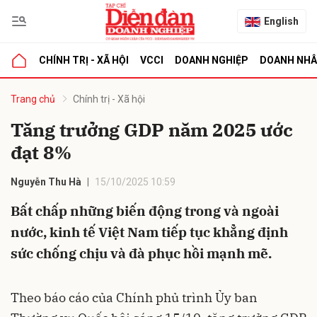
English
CHÍNH TRỊ - XÃ HỘI
VCCI
DOANH NGHIỆP
DOANH NH
bình luận
Trang chủ
Chính trị - Xã hội
Tăng trưởng GDP năm 2025 ước
đạt 8%
Nguyễn Thu Hà
15/10/2025 10:59
Bất chấp những biến động trong và ngoài
nước, kinh tế Việt Nam tiếp tục khẳng định
Hủy
G
sức chống chịu và đà phục hồi mạnh mẽ.
Theo báo cáo của Chính phủ trình Ủy ban