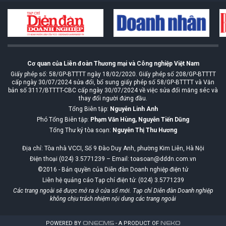
Cơ quan của Liên đoàn Thương mại và Công nghiệp Việt Nam
Giấy phép số: 58/GP-BTTTT ngày 18/02/2020. Giấy phép số 208/GP-BTTTT
cấp ngày 30/07/2024 sửa đổi, bổ sung giấy phép số 58/GP-BTTTT và Văn
bản số 3117/BTTTT-CBC cấp ngày 30/07/2024 về việc sửa đổi măng séc và
thay đổi người đứng đầu.
Tổng Biên tập:
Nguyễn Linh Anh
Phó Tổng Biên tập:
Phạm Văn Hùng, Nguyễn Tiến Dũng
Tổng Thư ký tòa soạn:
Nguyễn Thị Thu Hương
Địa chỉ: Tòa nhà VCCI, Số 9 Đào Duy Anh, phường Kim Liên, Hà Nội
Điện thoại (024) 3.5771239 – Email: toasoan@dddn.com.vn
©2016 - Bản quyền của Diễn đàn Doanh nghiệp điện tử
Liên hệ quảng cáo Tạp chí điện tử: (024) 3.5771239
Các trang ngoài sẽ được mở ra ở cửa sổ mới. Tạp chí Diễn đàn Doanh nghiệp
không chịu trách nhiệm nội dung các trang ngoài
POWERED BY
ONE
CMS
- A PRODUCT OF
NEKO