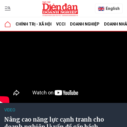
English
CHÍNH TRỊ - XÃ HỘI
VCCI
DOANH NGHIỆP
DOANH NH
VIDEO
Nâng cao năng lực cạnh tranh cho
doanh nghiệp là vấn đề cấp bách