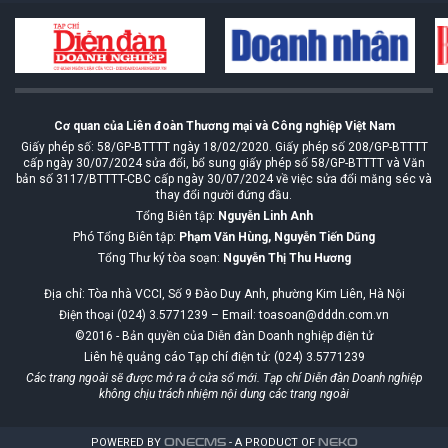
Cơ quan của Liên đoàn Thương mại và Công nghiệp Việt Nam
Giấy phép số: 58/GP-BTTTT ngày 18/02/2020. Giấy phép số 208/GP-BTTTT
cấp ngày 30/07/2024 sửa đổi, bổ sung giấy phép số 58/GP-BTTTT và Văn
bản số 3117/BTTTT-CBC cấp ngày 30/07/2024 về việc sửa đổi măng séc và
thay đổi người đứng đầu.
Tổng Biên tập:
Nguyễn Linh Anh
Phó Tổng Biên tập:
Phạm Văn Hùng, Nguyễn Tiến Dũng
Tổng Thư ký tòa soạn:
Nguyễn Thị Thu Hương
Địa chỉ: Tòa nhà VCCI, Số 9 Đào Duy Anh, phường Kim Liên, Hà Nội
Điện thoại (024) 3.5771239 – Email: toasoan@dddn.com.vn
©2016 - Bản quyền của Diễn đàn Doanh nghiệp điện tử
Liên hệ quảng cáo Tạp chí điện tử: (024) 3.5771239
Các trang ngoài sẽ được mở ra ở cửa sổ mới. Tạp chí Diễn đàn Doanh nghiệp
không chịu trách nhiệm nội dung các trang ngoài
POWERED BY
ONE
CMS
- A PRODUCT OF
NEKO