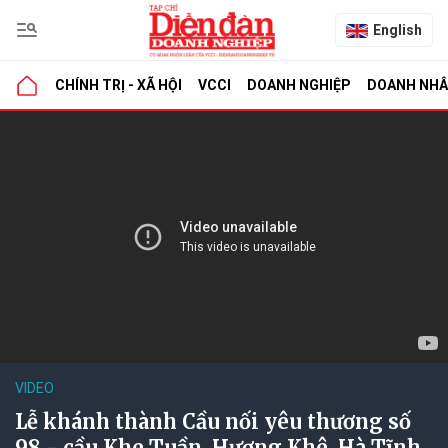
English
CHÍNH TRỊ - XÃ HỘI
VCCI
DOANH NGHIỆP
DOANH NH
VIDEO
Lễ khánh thành Cầu nối yêu thương số
98 - cầu Khe Tuần, Hương Khê, Hà Tĩnh