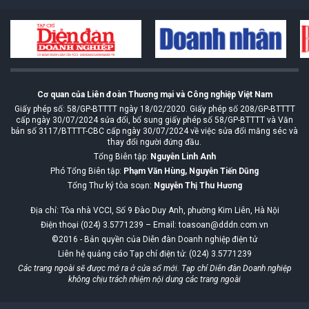
Cơ quan của Liên đoàn Thương mại và Công nghiệp Việt Nam
Giấy phép số: 58/GP-BTTTT ngày 18/02/2020. Giấy phép số 208/GP-BTTTT
cấp ngày 30/07/2024 sửa đổi, bổ sung giấy phép số 58/GP-BTTTT và Văn
bản số 3117/BTTTT-CBC cấp ngày 30/07/2024 về việc sửa đổi măng séc và
thay đổi người đứng đầu.
Tổng Biên tập:
Nguyễn Linh Anh
Phó Tổng Biên tập:
Phạm Văn Hùng, Nguyễn Tiến Dũng
Tổng Thư ký tòa soạn:
Nguyễn Thị Thu Hương
Địa chỉ: Tòa nhà VCCI, Số 9 Đào Duy Anh, phường Kim Liên, Hà Nội
Điện thoại (024) 3.5771239 – Email: toasoan@dddn.com.vn
©2016 - Bản quyền của Diễn đàn Doanh nghiệp điện tử
Liên hệ quảng cáo Tạp chí điện tử: (024) 3.5771239
Các trang ngoài sẽ được mở ra ở cửa sổ mới. Tạp chí Diễn đàn Doanh nghiệp
không chịu trách nhiệm nội dung các trang ngoài