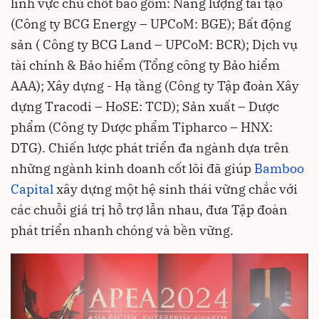
lĩnh vực chủ chốt bao gồm: Năng lượng tái tạo
(Công ty BCG Energy – UPCoM: BGE); Bất động
sản ( Công ty BCG Land – UPCoM: BCR); Dịch vụ
tài chính & Bảo hiểm (Tổng công ty Bảo hiểm
AAA); Xây dựng - Hạ tầng (Công ty Tập đoàn Xây
dựng Tracodi – HoSE: TCD); Sản xuất – Dược
phẩm (Công ty Dược phẩm Tipharco – HNX:
DTG). Chiến lược phát triển đa ngành dựa trên
những ngành kinh doanh cốt lõi đã giúp
Bamboo
Capital
xây dựng một hệ sinh thái vững chắc với
các chuỗi giá trị hỗ trợ lẫn nhau, đưa Tập đoàn
phát triển nhanh chóng và bền vững.