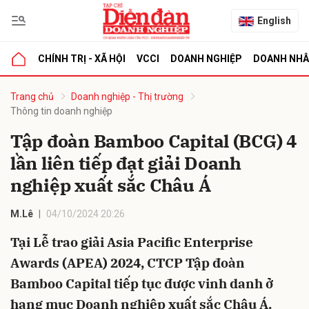
English
CHÍNH TRỊ - XÃ HỘI
VCCI
DOANH NGHIỆP
DOANH NH
bình luận
Trang chủ
Doanh nghiệp - Thị trường
Thông tin doanh nghiệp
Tập đoàn Bamboo Capital (BCG) 4
lần liên tiếp đạt giải Doanh
nghiệp xuất sắc Châu Á
M.Lê
04/10/2024 20:26
Hủy
G
Tại Lễ trao giải Asia Pacific Enterprise
Awards (APEA) 2024, CTCP Tập đoàn
Bamboo Capital tiếp tục được vinh danh ở
hạng mục Doanh nghiệp xuất sắc Châu Á.