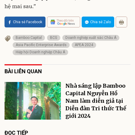
hệ mai sau.”
Theo dõi trên
Chia sẻ Facebook
Chia sẻ Zalo
Bamboo Capital
BCG
Doanh nghiệp xuất sắc Châu Á
Asia Pacific Enterprise Awards
APEA 2024
Hiệp hội Doanh nghiệp Châu Á
BÀI LIÊN QUAN
Nhà sáng lập Bamboo
Capital Nguyễn Hồ
Nam làm diễn giả tại
Diễn đàn Tri thức Thế
giới 2024
ĐỌC TIẾP