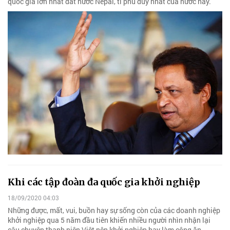
quốc gia lớn nhất đất nước Nepal, tỉ phú duy nhất của nước này.
Khi các tập đoàn đa quốc gia khởi nghiệp
18/09/2020 04:03
Những được, mất, vui, buồn hay sự sống còn của các doanh nghiệp
khởi nghiệp qua 5 năm đầu tiên khiến nhiều người nhìn nhận lại
cậu chuyện thanh niên Việt nên khởi nghiệp hay làm công ăn