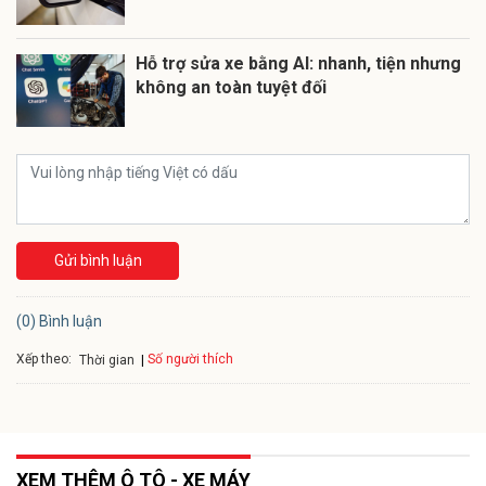
Hỗ trợ sửa xe bằng AI: nhanh, tiện nhưng
không an toàn tuyệt đối
Gửi bình luận
(0) Bình luận
Xếp theo:
Số người thích
Thời gian
XEM THÊM Ô TÔ - XE MÁY