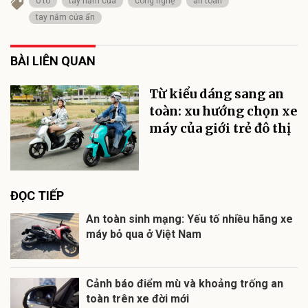
ô tô
tay nắm cửa
công nghệ
an toàn
tay nắm cửa ẩn
BÀI LIÊN QUAN
Từ kiểu dáng sang an
toàn: xu hướng chọn xe
máy của giới trẻ đô thị
ĐỌC TIẾP
An toàn sinh mạng: Yếu tố nhiều hãng xe
máy bỏ qua ở Việt Nam
Cảnh báo điểm mù và khoảng trống an
toàn trên xe đời mới