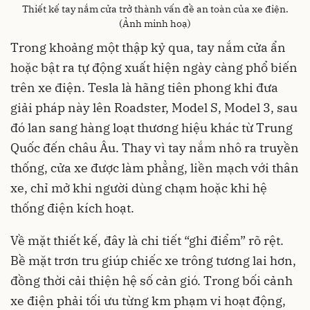
Thiết kế tay nắm cửa trở thành vấn đề an toàn của xe điện.
(Ảnh minh hoạ)
Trong khoảng một thập kỷ qua, tay nắm cửa ẩn
hoặc bật ra tự động xuất hiện ngày càng phổ biến
trên xe điện. Tesla là hãng tiên phong khi đưa
giải pháp này lên Roadster, Model S, Model 3, sau
đó lan sang hàng loạt thương hiệu khác từ Trung
Quốc đến châu Âu. Thay vì tay nắm nhô ra truyền
thống, cửa xe được làm phẳng, liền mạch với thân
xe, chỉ mở khi người dùng chạm hoặc khi hệ
thống điện kích hoạt.
Về mặt thiết kế, đây là chi tiết “ghi điểm” rõ rệt.
Bề mặt trơn tru giúp chiếc xe trông tương lai hơn,
đồng thời cải thiện hệ số cản gió. Trong bối cảnh
xe điện phải tối ưu từng km phạm vi hoạt động,