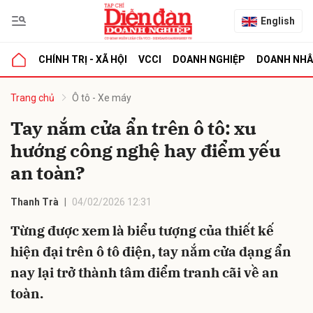
English
CHÍNH TRỊ - XÃ HỘI
VCCI
DOANH NGHIỆP
DOANH NH
bình luận
Trang chủ
Ô tô - Xe máy
Tay nắm cửa ẩn trên ô tô: xu
hướng công nghệ hay điểm yếu
an toàn?
Thanh Trà
04/02/2026 12:31
Từng được xem là biểu tượng của thiết kế
Hủy
G
hiện đại trên ô tô điện, tay nắm cửa dạng ẩn
nay lại trở thành tâm điểm tranh cãi về an
toàn.