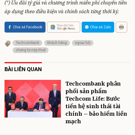
(*) Ưu đãi tỷ giá và chương trình miễn phí chuyển tiền
áp dụng theo điều kiện và chính sách từng thời kỳ.
Theo dõi trên
Chia sẻ Facebook
Chia sẻ Zalo
Techcombank
khách hàng
ngoại hối
chứng từ nộp thuế
BÀI LIÊN QUAN
Techcombank phân
phối sản phẩm
Techcom Life: Bước
tiến hệ sinh thái tài
chính – bảo hiểm liền
mạch