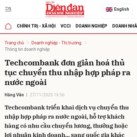
English
CHÍNH TRỊ - XÃ HỘI
VCCI
DOANH NGHIỆP
DOANH NH
bình luận
Trang chủ
Doanh nghiệp - Thị trường
Thông tin doanh nghiệp
Techcombank đơn giản hoá thủ
tục chuyển thu nhập hợp pháp ra
nước ngoài
Hằng Vân
27/11/2025 16:56
Hủy
G
Techcombank triển khai dịch vụ chuyển thu
nhập hợp pháp ra nước ngoài, hỗ trợ khách
hàng có nhu cầu chuyển lương, thưởng hoặc
lợi nhuận kinh doanh... sang quốc gia khác