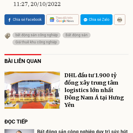
11:27, 20/10/2022
Theo dõi trên
Chia sẻ Facebook
Chia sẻ Zalo
bất động sản công nghiệp
Bất động sản
Giá thuê khu công nghiệp
BÀI LIÊN QUAN
DHL đầu tư 1.900 tỷ
đồng xây trung tâm
logistics lớn nhất
Đông Nam Á tại Hưng
Yên
ĐỌC TIẾP
Bất động sản công nghiệp duy trì sức hút