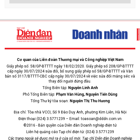
Cơ quan của Liên đoàn Thương mại và Công nghiệp Việt Nam
Giấy phép số: 58/GP-BTTTT ngày 18/02/2020. Giấy phép số 208/GP-BTTTT
cấp ngày 30/07/2024 sửa đổi, bổ sung giấy phép số 58/GP-BTTTT và Văn
bản số 3117/BTTTT-CBC cấp ngày 30/07/2024 về việc sửa đổi măng séc và
thay đổi người đứng đầu.
Tổng Biên tập:
Nguyễn Linh Anh
Phó Tổng Biên tập:
Phạm Văn Hùng, Nguyễn Tiến Dũng
Tổng Thư ký tòa soạn:
Nguyễn Thị Thu Hương
Địa chỉ: Tòa nhà VCCI, Số 9 Đào Duy Anh, phường Kim Liên, Hà Nội
Điện thoại (024) 3.5771239 – Email: toasoan@dddn.com.vn
©2016 - Bản quyền của Diễn đàn Doanh nghiệp điện tử
Liên hệ quảng cáo Tạp chí điện tử: (024) 3.5771239
Các trang ngoài sẽ được mở ra ở cửa sổ mới. Tạp chí Diễn đàn Doanh nghiệp