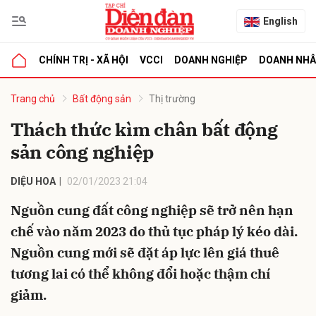
English
CHÍNH TRỊ - XÃ HỘI
VCCI
DOANH NGHIỆP
DOANH NH
bình luận
Trang chủ
Bất động sản
Thị trường
Thách thức kìm chân bất động
sản công nghiệp
DIỆU HOA
02/01/2023 21:04
Nguồn cung đất công nghiệp sẽ trở nên hạn
chế vào năm 2023 do thủ tục pháp lý kéo dài.
Hủy
G
Nguồn cung mới sẽ đặt áp lực lên giá thuê
tương lai có thể không đổi hoặc thậm chí
giảm.