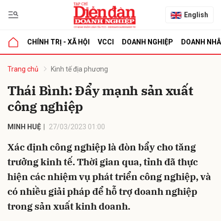
English
CHÍNH TRỊ - XÃ HỘI
VCCI
DOANH NGHIỆP
DOANH NH
bình luận
Trang chủ
Kinh tế địa phương
Thái Bình: Đẩy mạnh sản xuất
công nghiệp
MINH HUỆ
27/03/2023 01:00
Xác định công nghiệp là đòn bẩy cho tăng
trưởng kinh tế. Thời gian qua, tỉnh đã thực
Hủy
G
hiện các nhiệm vụ phát triển công nghiệp, và
có nhiều giải pháp để hỗ trợ doanh nghiệp
trong sản xuất kinh doanh.