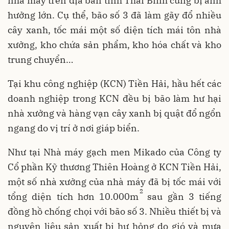
nhà máy trên địa bàn tỉnh Thái Bình cũng bị ảnh
hưởng lớn. Cụ thể, bão số 3 đã làm gãy đổ nhiều
cây xanh, tốc mái một số diện tích mái tôn nhà
xưởng, kho chứa sản phẩm, kho hóa chất và kho
trung chuyển…
Tại khu công nghiệp (KCN) Tiền Hải, hầu hết các
doanh nghiệp trong KCN đều bị bão làm hư hại
nhà xưởng và hàng vạn cây xanh bị quật đổ ngổn
ngang do vị trí ở nơi giáp biển.
Như tại Nhà máy gạch men Mikado của Công ty
Cổ phần Kỹ thương Thiên Hoàng ở KCN Tiền Hải,
một số nhà xưởng của nhà máy đã bị tốc mái với
2
tổng diện tích hơn 10.000m
sau gần 3 tiếng
đồng hồ chống chọi với bão số 3. Nhiều thiết bị và
nguyên liệu sản xuất bị hư hỏng do gió và mưa