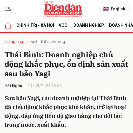
English
CHÍNH TRỊ - XÃ HỘI
VCCI
DOANH NGHIỆP
DOANH NH
bình luận
Trang chủ
Kinh tế địa phương
Thái Bình: Doanh nghiệp chủ
động khắc phục, ổn định sản xuất
sau bão Yagi
Hải Ngân
11/09/2024 16:56
Sau bão Yagi, các doanh nghiệp tại Thái Bình
Hủy
G
đã chủ động khắc phục khó khăn, trở lại hoạt
động, đáp ứng tiến độ giao hàng cho đối tác
trong nước, xuất khẩu.