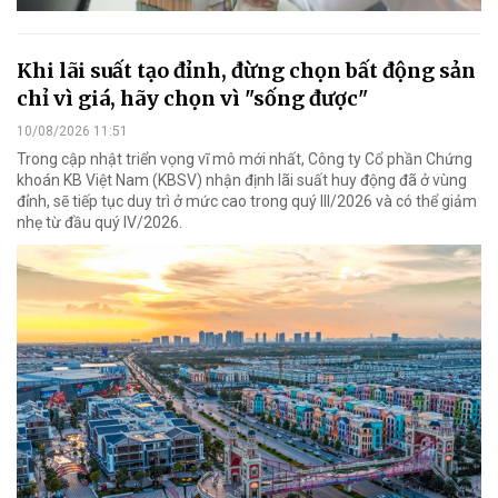
Khi lãi suất tạo đỉnh, đừng chọn bất động sản
chỉ vì giá, hãy chọn vì "sống được"
10/08/2026 11:51
Trong cập nhật triển vọng vĩ mô mới nhất, Công ty Cổ phần Chứng
khoán KB Việt Nam (KBSV) nhận định lãi suất huy động đã ở vùng
đỉnh, sẽ tiếp tục duy trì ở mức cao trong quý III/2026 và có thể giảm
nhẹ từ đầu quý IV/2026.