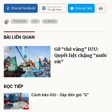
Theo dõi trên
Chia sẻ Facebook
Chia sẻ Zalo
Thái Bình
IUU
Vi phạm
BÀI LIÊN QUAN
Gỡ “thẻ vàng” IUU:
Quyết liệt chặng “nước
rút”
ĐỌC TIẾP
Cảnh báo IUU - Sắp đến giờ “G”