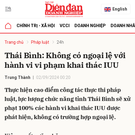
English
CHÍNH TRỊ - XÃ HỘI
VCCI
DOANH NGHIỆP
DOANH NH
bình luận
Trang chủ
Pháp luật
24h
Thái Bình: Không có ngoại lệ với
hành vi vi phạm khai thác IUU
Trung Thành
02/09/2024 00:20
Thực hiện cao điểm công tác thực thi pháp
luật, lực lượng chức năng tỉnh Thái Bình sẽ xử
Hủy
G
phạt 100% các hành vi khai thác IUU được
phát hiện, không có trường hợp ngoại lệ.