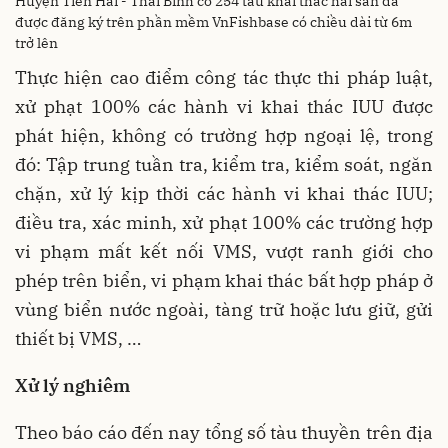
Huyện Tiền Hải - Thái Bình có 254 tàu khai thác hải sản đã
được đăng ký trên phần mềm VnFishbase có chiều dài từ 6m
trở lên
Thực hiện cao điểm công tác thực thi pháp luật,
xử phạt 100% các hành vi khai thác IUU được
phát hiện, không có trường hợp ngoại lệ, trong
đó: Tập trung tuần tra, kiểm tra, kiểm soát, ngăn
chặn, xử lý kịp thời các hành vi khai thác IUU;
điều tra, xác minh, xử phạt 100% các trường hợp
vi phạm mất kết nối VMS, vượt ranh giới cho
phép trên biển, vi phạm khai thác bất hợp pháp ở
vùng biển nước ngoài, tàng trữ hoặc lưu giữ, gửi
thiết bị VMS, …
Xử lý nghiêm
Theo báo cáo đến nay tổng số tàu thuyền trên địa