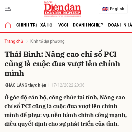
English
CHÍNH TRỊ - XÃ HỘI
VCCI
DOANH NGHIỆP
DOANH NH
bình luận
Trang chủ
Kinh tế địa phương
Thái Bình: Nâng cao chỉ số PCI
cũng là cuộc đua vượt lên chính
mình
KHẮC LÃNG thực hiện
17/12/2022 20:36
Ở góc độ cán bộ, công chức tại tỉnh, Nâng cao
Hủy
G
chỉ số PCI cũng là cuộc đua vượt lên chính
mình để phục vụ nền hành chính công mạnh,
điều quyết định cho sự phát triển của tỉnh.