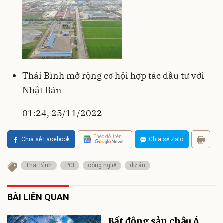
Thái Bình mở rộng cơ hội hợp tác đầu tư với
Nhật Bản
01:24, 25/11/2022
Theo dõi trên
Chia sẻ Facebook
Chia sẻ Zalo
Thái Bình
PCI
công nghệ
dự án
BÀI LIÊN QUAN
Bất động sản châu Á