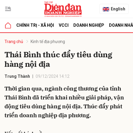
English
CHÍNH TRỊ - XÃ HỘI
VCCI
DOANH NGHIỆP
DOANH NH
bình luận
Trang chủ
Kinh tế địa phương
Thái Bình thúc đẩy tiêu dùng
hàng nội địa
Trung Thành
09/12/2024 14:12
Thời gian qua, ngành công thương của tỉnh
Thái Bình đã triển khai nhiều giải pháp, vận
Hủy
G
động tiêu dùng hàng nội địa. Thúc đẩy phát
triển doanh nghiệp địa phương.