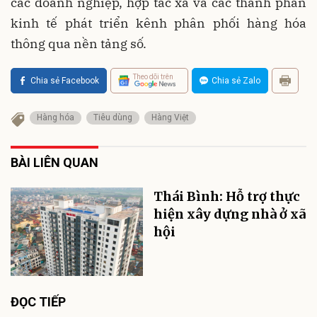
các doanh nghiệp, hợp tác xã và các thành phần
kinh tế phát triển kênh phân phối hàng hóa
thông qua nền tảng số.
Theo dõi trên
Chia sẻ Facebook
Chia sẻ Zalo
Hàng hóa
Tiêu dùng
Hàng Việt
BÀI LIÊN QUAN
Thái Bình: Hỗ trợ thực
hiện xây dựng nhà ở xã
hội
ĐỌC TIẾP