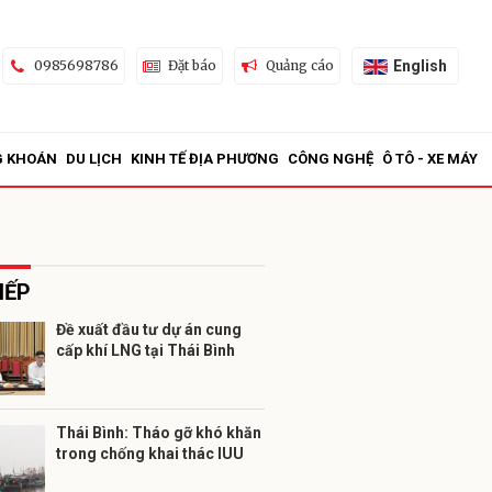
English
0985698786
Đặt báo
Quảng cáo
G KHOÁN
DU LỊCH
KINH TẾ ĐỊA PHƯƠNG
CÔNG NGHỆ
Ô TÔ - XE MÁY
IẾP
Đề xuất đầu tư dự án cung
cấp khí LNG tại Thái Bình
ửi
Thái Bình: Tháo gỡ khó khăn
trong chống khai thác IUU