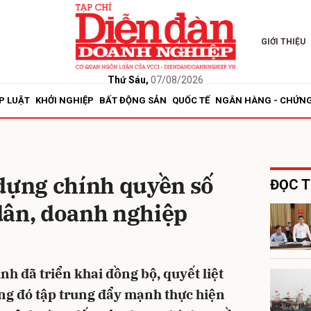
GIỚI THIỆU
bình luận
Thứ Sáu,
07/08/2026
P LUẬT
KHỞI NGHIỆP
BẤT ĐỘNG SẢN
QUỐC TẾ
NGÂN HÀNG - CHỨN
 dựng chính quyền số
ĐỌC T
dân, doanh nghiệp
Hủy
G
ình đã triển khai đồng bộ, quyết liệt
ng đó tập trung đẩy mạnh thực hiện