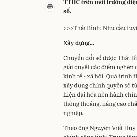
TTHC trên môi trường điệ
số.
>>>
Thái Bình: Nhu cầu tuy
Xây dựng...
Chuyển đổi số được
Thái B
giải quyết các điểm nghẽn 
kinh tế - xã hội. Quá trình 
xây dựng chính quyền số từ
hiện đại hóa nền hành chín
thông thoáng, nâng cao ch
nghiệp.
Theo ông Nguyễn Viết Huy
chính công tỉnh: Trung tâm