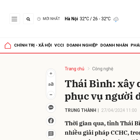
Hà Nội
32°C
/ 26 - 32°C
MỚI NHẤT
Gửi 
CHÍNH TRỊ - XÃ HỘI
VCCI
DOANH NGHIỆP
DOANH NHÂN
PHÁ
Trang chủ
Công nghệ
Thái Bình: xây
phục vụ người 
TRUNG THÀNH
27/04/2024 11:00
Thời gian qua, tỉnh Thái B
nhiều giải pháp CCHC, tro