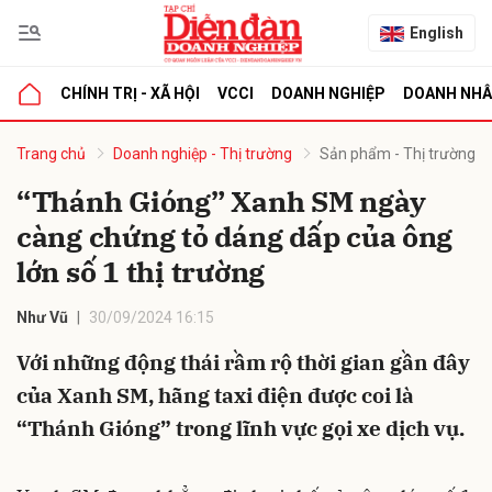
English
CHÍNH TRỊ - XÃ HỘI
VCCI
DOANH NGHIỆP
DOANH NH
bình luận
Trang chủ
Doanh nghiệp - Thị trường
Sản phẩm - Thị trường
“Thánh Gióng” Xanh SM ngày
càng chứng tỏ dáng dấp của ông
lớn số 1 thị trường
Như Vũ
30/09/2024 16:15
Với những động thái rầm rộ thời gian gần đây
Hủy
G
của Xanh SM, hãng taxi điện được coi là
“Thánh Gióng” trong lĩnh vực gọi xe dịch vụ.