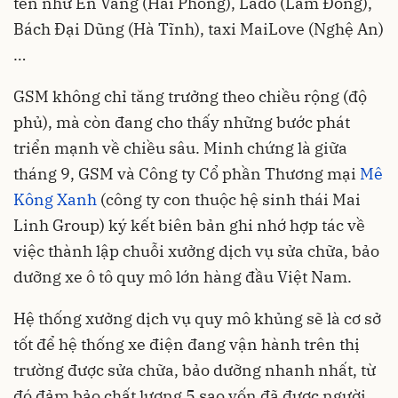
tên như Én Vàng (Hải Phòng), Lado (Lâm Đồng),
Bách Đại Dũng (Hà Tĩnh), taxi MaiLove (Nghệ An)
…
GSM không chỉ tăng trưởng theo chiều rộng (độ
phủ), mà còn đang cho thấy những bước phát
triển mạnh về chiều sâu. Minh chứng là giữa
tháng 9, GSM và Công ty Cổ phần Thương mại
Mê
Kông Xanh
(công ty con thuộc hệ sinh thái Mai
Linh Group) ký kết biên bản ghi nhớ hợp tác về
việc thành lập chuỗi xưởng dịch vụ sửa chữa, bảo
dưỡng xe ô tô quy mô lớn hàng đầu Việt Nam.
Hệ thống xưởng dịch vụ quy mô khủng sẽ là cơ sở
tốt để hệ thống xe điện đang vận hành trên thị
trường được sửa chữa, bảo dưỡng nhanh nhất, từ
đó đảm bảo chất lượng 5 sao vốn đã được người