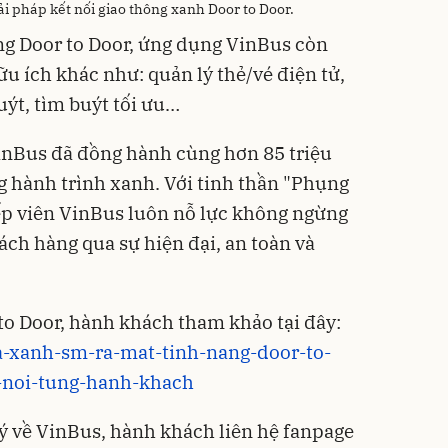
i pháp kết nối giao thông xanh Door to Door.
ng Door to Door, ứng dụng VinBus còn
u ích khác như: quản lý thẻ/vé điện tử,
uýt, tìm buýt tối ưu…
inBus đã đồng hành cùng hơn 85 triệu
 hành trình xanh. Với tinh thần "Phụng
 tiếp viên VinBus luôn nỗ lực không ngừng
ách hàng qua sự hiện đại, an toàn và
to Door, hành khách tham khảo tại đây:
va-xanh-sm-ra-mat-tinh-nang-door-to-
-noi-tung-hanh-khach
 ý về VinBus, hành khách liên hệ fanpage