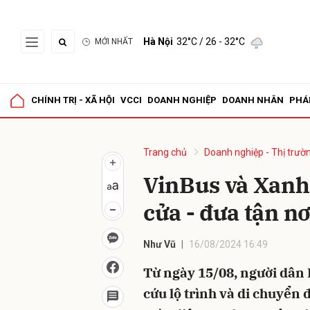
Hà Nội
32°C
/ 26 - 32°C
MỚI NHẤT
Gửi 
CHÍNH TRỊ - XÃ HỘI
VCCI
DOANH NGHIỆP
DOANH NHÂN
PHÁ
Trang chủ
Doanh nghiệp - Thị trườ
VinBus và Xanh
cửa - đưa tận n
Như Vũ
16/08/2024 16:49
Từ ngày 15/08, người dân 
cứu lộ trình và di chuyển 