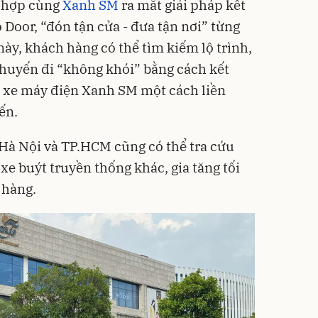
t hợp cùng
Xanh SM
ra mắt giải pháp kết
 Door, “đón tận cửa - đưa tận nơi” từng
ày, khách hàng có thể tìm kiếm lộ trình,
chuyến đi “không khói” bằng cách kết
à xe máy điện Xanh SM một cách liền
ến.
Hà Nội và TP.HCM cũng có thể tra cứu
 xe buýt truyền thống khác, gia tăng tối
 hàng.