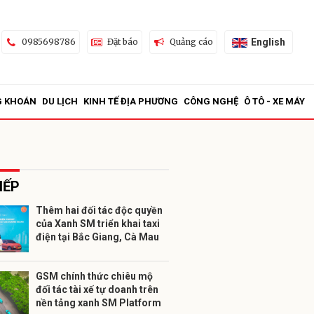
English
0985698786
Đặt báo
Quảng cáo
G KHOÁN
DU LỊCH
KINH TẾ ĐỊA PHƯƠNG
CÔNG NGHỆ
Ô TÔ - XE MÁY
IẾP
Thêm hai đối tác độc quyền
của Xanh SM triển khai taxi
ửi
điện tại Bắc Giang, Cà Mau
GSM chính thức chiêu mộ
đối tác tài xế tự doanh trên
nền tảng xanh SM Platform