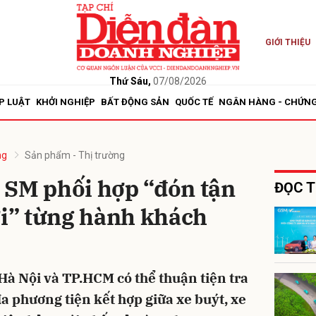
GIỚI THIỆU
bình luận
Thứ Sáu,
07/08/2026
P LUẬT
KHỞI NGHIỆP
BẤT ĐỘNG SẢN
QUỐC TẾ
NGÂN HÀNG - CHỨN
ng
Sản phẩm - Thị trường
 SM phối hợp “đón tận
ĐỌC T
ơi” từng hành khách
Hủy
G
Hà Nội và TP.HCM có thể thuận tiện tra
đa phương tiện kết hợp giữa xe buýt, xe