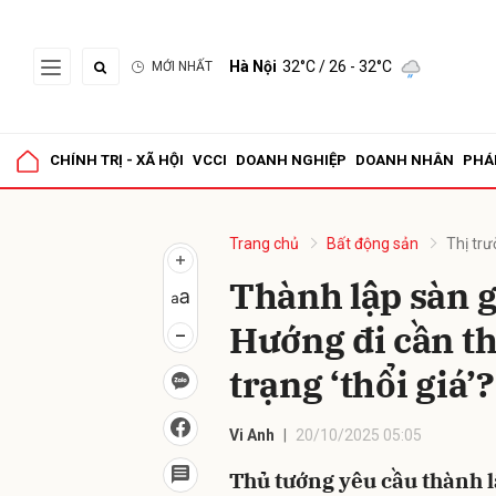
Hà Nội
32°C
/ 26 - 32°C
MỚI NHẤT
Gửi 
CHÍNH TRỊ - XÃ HỘI
VCCI
DOANH NGHIỆP
DOANH NHÂN
PHÁ
Trang chủ
Bất động sản
Thị tr
Thành lập sàn g
Hướng đi cần th
trạng ‘thổi giá’?
Vi Anh
20/10/2025 05:05
Thủ tướng yêu cầu thành l