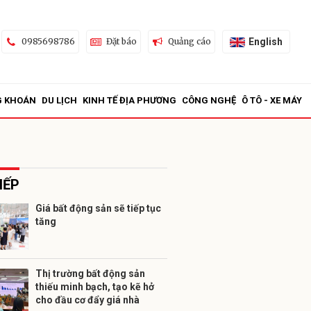
English
0985698786
Đặt báo
Quảng cáo
G KHOÁN
DU LỊCH
KINH TẾ ĐỊA PHƯƠNG
CÔNG NGHỆ
Ô TÔ - XE MÁY
IẾP
Giá bất động sản sẽ tiếp tục
tăng
ửi
Thị trường bất động sản
thiếu minh bạch, tạo kẽ hở
cho đầu cơ đẩy giá nhà