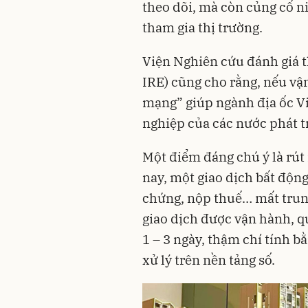
theo dõi, mà còn củng cố n
tham gia thị trường.
Viện Nghiên cứu đánh giá t
IRE) cũng cho rằng, nếu vậ
mạng” giúp ngành địa ốc V
nghiệp của các nước phát t
Một điểm đáng chú ý là rút 
nay, một giao dịch bất động
chứng, nộp thuế… mất trung
giao dịch được vận hành, q
1 – 3 ngày, thậm chí tính b
xử lý trên nền tảng số.