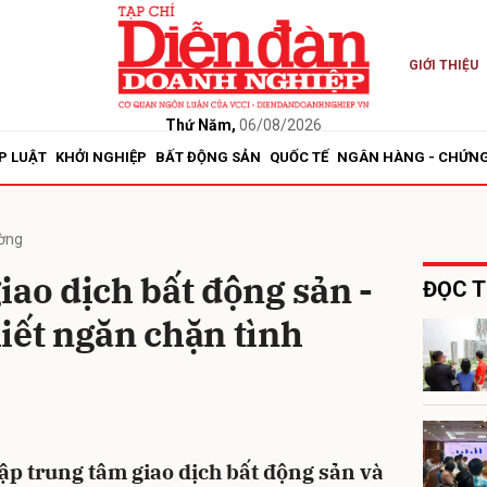
GIỚI THIỆU
bình luận
Thứ Năm,
06/08/2026
P LUẬT
KHỞI NGHIỆP
BẤT ĐỘNG SẢN
QUỐC TẾ
NGÂN HÀNG - CHỨN
ường
iao dịch bất động sản -
ĐỌC T
iết ngăn chặn tình
Hủy
G
ập trung tâm giao dịch bất động sản và