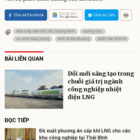
Theo dõi trên
Chia sẻ Facebook
Chia sẻ Zalo
Nhà máy điện khí LNG Quảng Ninh
vướng mắc
an ninh năng lượng
Kinh tế địa phương
phát triển kinh tế
BÀI LIÊN QUAN
Đổi mới sáng tạo trong
chuỗi giá trị ngành
công nghiệp nhiệt
điện LNG
ĐỌC TIẾP
Đề xuất phương án cấp khí LNG cho các
khu công nghiệp tại Thái Bình