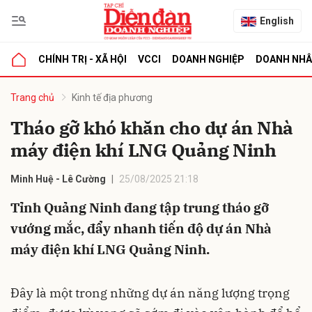
English
CHÍNH TRỊ - XÃ HỘI
VCCI
DOANH NGHIỆP
DOANH NH
bình luận
Trang chủ
Kinh tế địa phương
Tháo gỡ khó khăn cho dự án Nhà
máy điện khí LNG Quảng Ninh
Minh Huệ - Lê Cường
25/08/2025 21:18
Tỉnh Quảng Ninh đang tập trung tháo gỡ
vướng mắc, đẩy nhanh tiến độ dự án Nhà
Hủy
G
máy điện khí LNG Quảng Ninh.
Đây là một trong những dự án năng lượng trọng