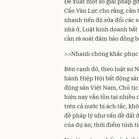
Đề xuất một số giải pháp g
Cấn Văn Lực cho rằng, cần t
nhanh tiến độ sửa đổi các s
nhà ở, Luật kinh doanh bất
cần rà soát đảm bảo đồng bộ
>>
Nhanh chóng khắc phục 
Bên cạnh đó, theo luật sư
hành Hiệp Hội bất động sản
động sản Việt Nam, Chủ tị
hiện nay vẫn tồn tại nhiều
trên cả nước bị ách tắc, kh
đề pháp lý như vấn đề đất ở
của dự án; thời điểm tính t