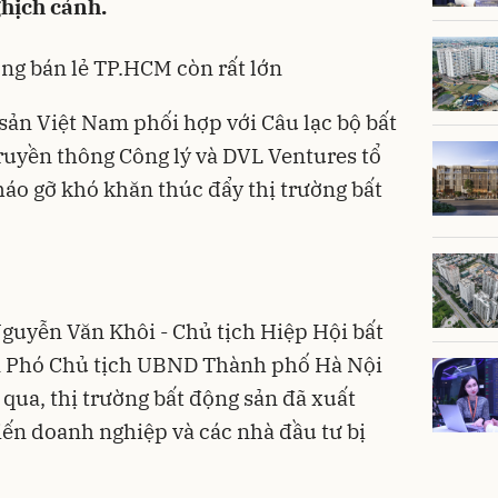
hịch cảnh.
ờng bán lẻ TP.HCM còn rất lớn
sản Việt Nam phối hợp với Câu lạc bộ bất
ruyền thông Công lý và DVL Ventures tổ
háo gỡ khó khăn thúc đẩy thị trường bất
 Nguyễn Văn Khôi - Chủ tịch Hiệp Hội bất
n Phó Chủ tịch UBND Thành phố Hà Nội
 qua, thị trường bất động sản đã xuất
iến doanh nghiệp và các nhà đầu tư bị