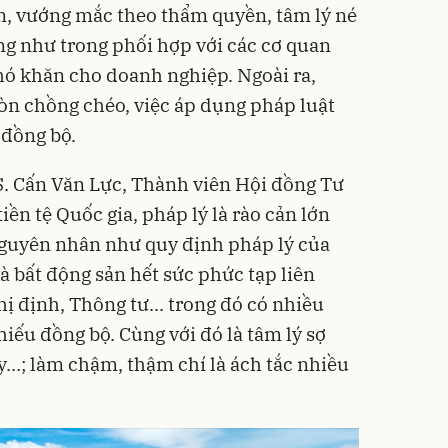
ăn, vướng mắc theo thẩm quyền, tâm lý né
g như trong phối hợp với các cơ quan
hó khăn cho doanh nghiệp. Ngoài ra,
òn chồng chéo, việc áp dụng pháp luật
 đồng bộ.
S. Cấn Văn Lực, Thành viên Hội đồng Tư
iền tệ Quốc gia, pháp lý là rào cản lớn
nguyên nhân như quy định pháp lý của
và bất động sản hết sức phức tạp liên
ị định, Thông tư... trong đó có nhiều
iếu đồng bộ. Cùng với đó là tâm lý sợ
ẩy…; làm chậm, thậm chí là ách tắc nhiều