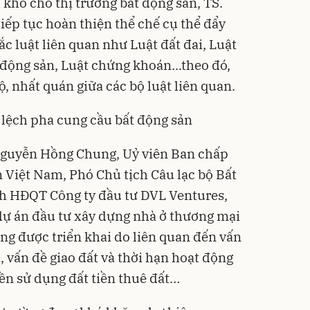
ỡ khó cho thị trường
bất động sản
, TS.
iếp tục hoàn thiện thể chế cụ thể đẩy
ắc luật liên quan như Luật đất đai, Luật
 động sản, Luật chứng khoán...theo đó,
, nhất quán giữa các bộ luật liên quan.
lệch pha cung cầu bất động sản
 Nguyễn Hồng Chung, Uỷ viên Ban chấp
 Việt Nam, Phó Chủ tịch Câu lạc bộ Bất
ch HĐQT Công ty đầu tư DVL Ventures,
 dự án đầu tư xây dựng nhà ở thương mại
ông được triển khai do liên quan đến vấn
, vấn đề giao đất và thời hạn hoạt động
iền sử dụng đất tiền thuê đất…