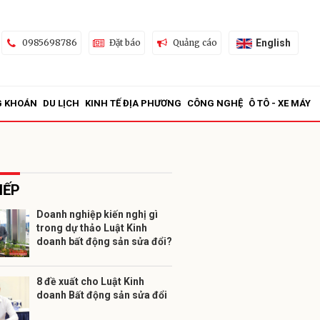
English
0985698786
Đặt báo
Quảng cáo
G KHOÁN
DU LỊCH
KINH TẾ ĐỊA PHƯƠNG
CÔNG NGHỆ
Ô TÔ - XE MÁY
IẾP
Doanh nghiệp kiến nghị gì
trong dự thảo Luật Kinh
ửi
doanh bất động sản sửa đổi?
8 đề xuất cho Luật Kinh
doanh Bất động sản sửa đổi