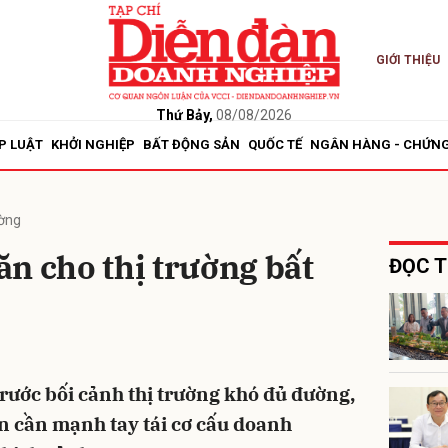
GIỚI THIỆU
bình luận
Thứ Bảy,
08/08/2026
P LUẬT
KHỞI NGHIỆP
BẤT ĐỘNG SẢN
QUỐC TẾ
NGÂN HÀNG - CHỨN
ường
n cho thị trường bất
ĐỌC T
Hủy
G
trước bối cảnh thị trường khó đủ đường,
n cần mạnh tay tái cơ cấu doanh