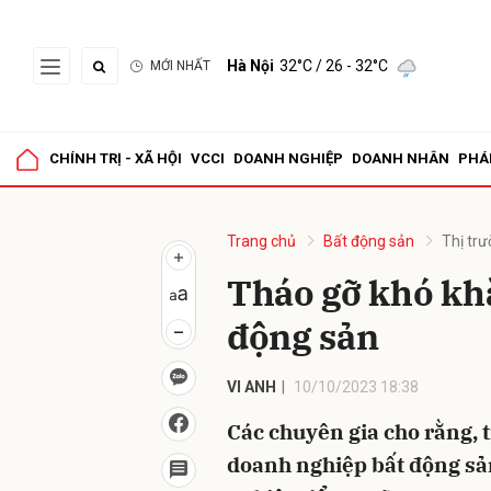
Hà Nội
32°C
/ 26 - 32°C
MỚI NHẤT
Gửi 
CHÍNH TRỊ - XÃ HỘI
VCCI
DOANH NGHIỆP
DOANH NHÂN
PHÁ
Trang chủ
Bất động sản
Thị tr
Tháo gỡ khó khă
động sản
VI ANH
10/10/2023 18:38
Các chuyên gia cho rằng, 
doanh nghiệp bất động sả