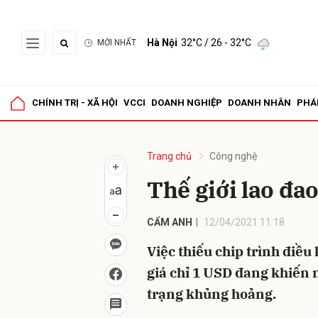
Hà Nội
32°C
/ 26 - 32°C
MỚI NHẤT
Gửi 
CHÍNH TRỊ - XÃ HỘI
VCCI
DOANH NGHIỆP
DOANH NHÂN
PHÁ
Trang chủ
Công nghệ
Thế giới lao đa
CẨM ANH
12/04/2021 11:18
Việc thiếu chip trình điều
giá chỉ 1 USD đang khiến 
trạng khủng hoảng.