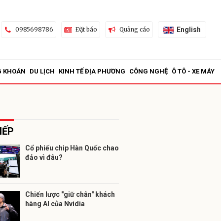
English
0985698786
Đặt báo
Quảng cáo
G KHOÁN
DU LỊCH
KINH TẾ ĐỊA PHƯƠNG
CÔNG NGHỆ
Ô TÔ - XE MÁY
IẾP
Cổ phiếu chip Hàn Quốc chao
đảo vì đâu?
ửi
Chiến lược "giữ chân" khách
hàng AI của Nvidia