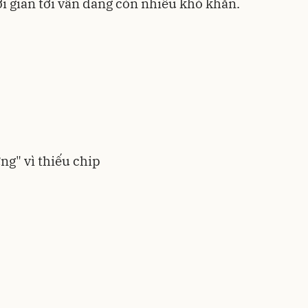
i gian tới vẫn đang còn nhiều khó khăn.
ng" vì thiếu chip