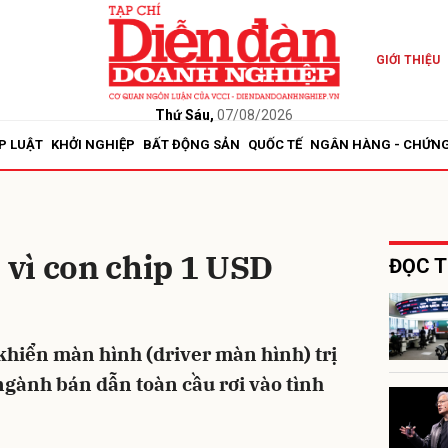
GIỚI THIỆU
bình luận
Thứ Sáu,
07/08/2026
P LUẬT
KHỞI NGHIỆP
BẤT ĐỘNG SẢN
QUỐC TẾ
NGÂN HÀNG - CHỨN
o vì con chip 1 USD
ĐỌC T
Hủy
G
 khiển màn hình (driver màn hình) trị
ngành bán dẫn toàn cầu rơi vào tình