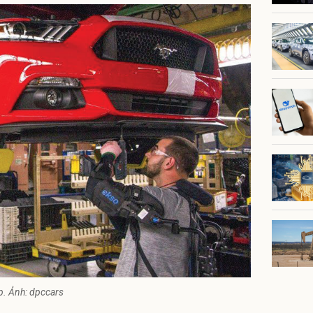
ip. Ảnh: dpccars